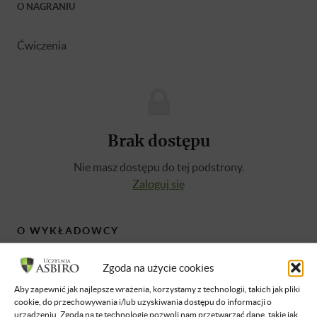
O NAGRANIU
Ćwiczenia
Brak dostępu
Nie masz dostępu do tej podstrony.
Zaloguj się
O WYKŁADOWCY
Zgoda na użycie cookies
Katarzyna Puszko
Aby zapewnić jak najlepsze wrażenia, korzystamy z technologii, takich jak pliki
Doradca podatkowy nr 14524 oraz
cookie, do przechowywania i/lub uzyskiwania dostępu do informacji o
najmłodsza księgowa w Polsce. Certyfikat
urządzeniu. Zgoda na te technologie pozwoli nam przetwarzać dane, takie jak