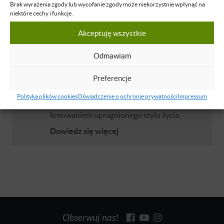
Brak wyrażenia zgody lub wycofanie zgody może niekorzystnie wpłynąć na
niektóre cechy i funkcje.
Bartek Popiel
Akceptuję wszystkie
Przedsiębiorca. Rozwija firmę szkoleniową
BPC Popiel Consulting, tworzy produkty
Odmawiam
informacyjne (audio, video, ebooki). Swój
Preferencje
przekaz kieruje głównie do młodych
przedsiębiorców, którzy są zainteresowani
Polityka plików cookies
Oświadczenie o ochronie prywatności
Impressum
rozwojem osobistym, produktywnością i
kreowaniem upragnionego stylu życia.
Dowiedz się więcej
Obserwuj nas!