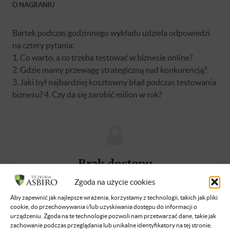
O NAGRANIU
Bartek podczas godzinnego wykładu udziela odpowiedzi
na cztery pytania:
1. Co warto, a co trzeba testować w biznesie online?
2. Gdzie mamy przewagę strategiczną nad konkurencją?
3. Jaki był najbardziej kosztowny błąd podczas testowania
biznesu? 4. Czy da się zarobić milion w rok?
Brak dostępu
Zgoda na użycie cookies
Nie masz dostępu do tej podstrony.
Zaloguj się
Aby zapewnić jak najlepsze wrażenia, korzystamy z technologii, takich jak pliki
cookie, do przechowywania i/lub uzyskiwania dostępu do informacji o
urządzeniu. Zgoda na te technologie pozwoli nam przetwarzać dane, takie jak
zachowanie podczas przeglądania lub unikalne identyfikatory na tej stronie.
O WYKŁADOWCY