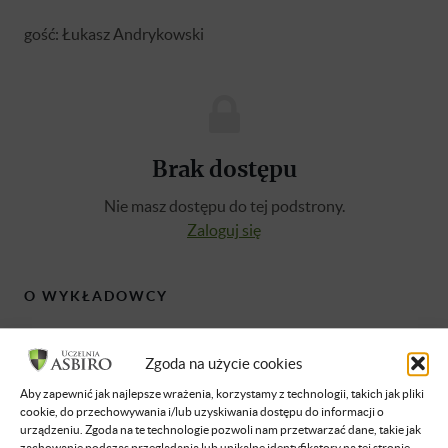
gość: Łukasz Andrykowski
Brak dostępu
Nie masz dostępu do tej podstrony.
Zaloguj się
O WYKŁADOWCY
Łukasz Andrykowski
Zgoda na użycie cookies
Człowiek pełen pasji, wkręcony w zajawki
Aby zapewnić jak najlepsze wrażenia, korzystamy z technologii, takich jak pliki
informatyczne. Założyciel i obecnie Prezes
cookie, do przechowywania i/lub uzyskiwania dostępu do informacji o
Zarządu SKILL AND CHILL. Od
urządzeniu. Zgoda na te technologie pozwoli nam przetwarzać dane, takie jak