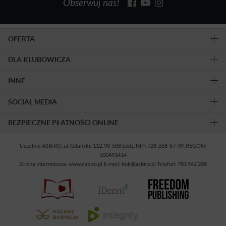
Obserwuj nas!
OFERTA
DLA KLUBOWICZA
INNE
SOCIAL MEDIA
BEZPIECZNE PŁATNOŚCI ONLINE
Uczelnia ASBiRO, ul. Gdańska 112, 90-508 Łódź, NIP: 728-268-57-09, REGON:
100491414
Strona internetowa: www.asbiro.pl E-mail: bok@asbiro.pl Telefon: 781 542 288