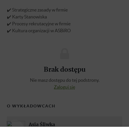
✔️ Strategiczne zasady w firmie
✔️ Karty Stanowiska
✔️ Procesy rekrutacyjne w firmie
✔️ Kultura organizacji w ASBiRO
Brak dostępu
Nie masz dostępu do tej podstrony.
Zaloguj się
O WYKŁADOWCACH
Asia Śliwka