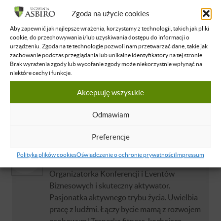
Z ASBiRO związana od 2013 roku. W latach
Zgoda na użycie cookies
2014-2020 była odpowiedzialna za
budowanie asbirowego zespołu, kultury
Aby zapewnić jak najlepsze wrażenia, korzystamy z technologii, takich jak pliki
cookie, do przechowywania i/lub uzyskiwania dostępu do informacji o
organizacyjnej i silnych fundamentów w
urządzeniu. Zgoda na te technologie pozwoli nam przetwarzać dane, takie jak
działalności operacyjnej szkoły. Od 2019
zachowanie podczas przeglądania lub unikalne identyfikatory na tej stronie.
roku, gdy ASBiRO uzyskało status uczelni,
Brak wyrażenia zgody lub wycofanie zgody może niekorzystnie wpłynąć na
niektóre cechy i funkcje.
zajmuje stanowisko kanclerza. Obecnie
odpowiada za finanse, rozwój i strategię
Akceptuję wszystkie
uczelni.
Dowiedz się więcej
Odmawiam
Preferencje
Katarzyna Czubak
Polityka plików cookies
Oświadczenie o ochronie prywatności
Impressum
Manager Zespołu Uczelni ASBiRO,
Organizatorka Konferencji i Eventów
Biznesowych i skuteczny aktywator.
Pasjonatka aktywnego trybu życia. Uwielbia
pracę z ludźmi. Łączy bycie mamą z rozwojem
osobowym! Trenerka fitness, kochająca