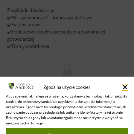
Z wykładu dowiesz się:
✔️W czym pomoże Ci doradca podatkowy
✔️System prawa
✔️Podatkowe aspekty prowadzenia działalności
gospodarczej
✔️Formy podatkowe
Brak dostępu
Zgoda na użycie cookies
Aby zapewnić jak najlepsze wrażenia, korzystamy z technologii, takich jak pliki
Nie masz dostępu do tej podstrony.
cookie, do przechowywania i/lub uzyskiwania dostępu do informacji o
Zaloguj się
urządzeniu. Zgoda na te technologie pozwoli nam przetwarzać dane, takie jak
zachowanie podczas przeglądania lub unikalne identyfikatory na tej stronie.
Brak wyrażenia zgody lub wycofanie zgody może niekorzystnie wpłynąć na
niektóre cechy i funkcje.
O WYKŁADOWCY