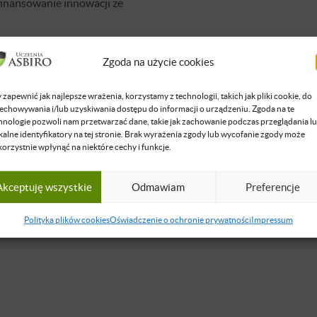
inansowanie innowacji ze
Zgoda na użycie cookies
CY
 zapewnić jak najlepsze wrażenia, korzystamy z technologii, takich jak pliki cookie, do
echowywania i/lub uzyskiwania dostępu do informacji o urządzeniu. Zgoda na te
hnologie pozwoli nam przetwarzać dane, takie jak zachowanie podczas przeglądania l
kalne identyfikatory na tej stronie. Brak wyrażenia zgody lub wycofanie zgody może
 Stawasz
korzystnie wpłynąć na niektóre cechy i funkcje.
a i zarządzanie małymi firmami, ekonomika innowacji, finansowan
iorczość, zarządzanie innowacjami, komercjalizacja technologii.
Akceptuję wszystkie
Odmawiam
Preferencje
się więcej
Polityka plików cookies
Oświadczenie o ochronie prywatności
Impressum