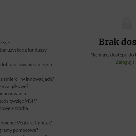
Brak do
 się:
żna uzyskać z funduszy
Nie masz dostępu do t
Zaloguj s
 dofinansowanie z urzędu
na śmierci” w innowacjach?
ze zalążkowe?
 finansowania
zedsięwzięć MŚP?
łowe a źródła
nsowanie Venture Capital?
rogramy pomocowe?