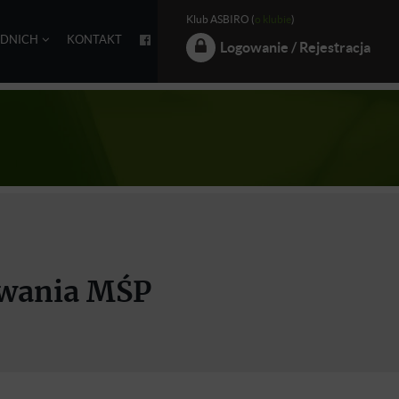
Klub ASBIRO (
o klubie
)
EDNICH
KONTAKT
Logowanie / Rejestracja
owania MŚP