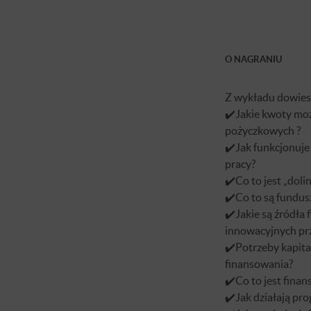
O NAGRANIU
Z wykładu dowiesz
✔️Jakie kwoty mo
pożyczkowych ?
✔️Jak funkcjonuje
pracy?
✔️Co to jest „doli
✔️Co to są fundus
✔️Jakie są źródła
innowacyjnych pr
✔️Potrzeby kapita
finansowania?
✔️Co to jest fina
✔️Jak działają p