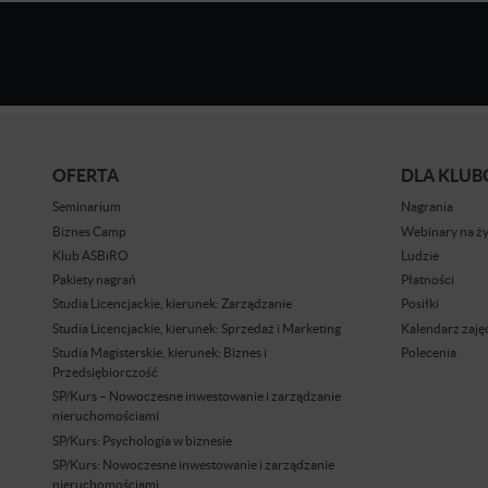
OFERTA
DLA KLU
Seminarium
Nagrania
Biznes Camp
Webinary na ż
Klub ASBiRO
Ludzie
Pakiety nagrań
Płatności
Studia Licencjackie, kierunek: Zarządzanie
Posiłki
Studia Licencjackie, kierunek: Sprzedaż i Marketing
Kalendarz zaję
Studia Magisterskie, kierunek: Biznes i
Polecenia
Przedsiębiorczość
SP/Kurs – Nowoczesne inwestowanie i zarządzanie
nieruchomościami
SP/Kurs: Psychologia w biznesie
SP/Kurs: Nowoczesne inwestowanie i zarządzanie
nieruchomościami