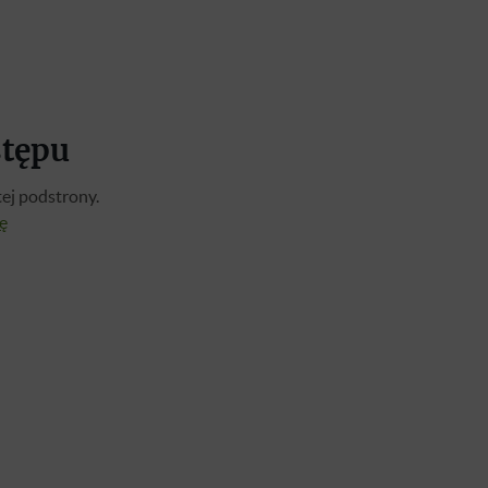
stępu
ej podstrony.
ię