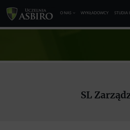
O NAS
WYKŁADOWCY
STUDIA 
SL Zarząd