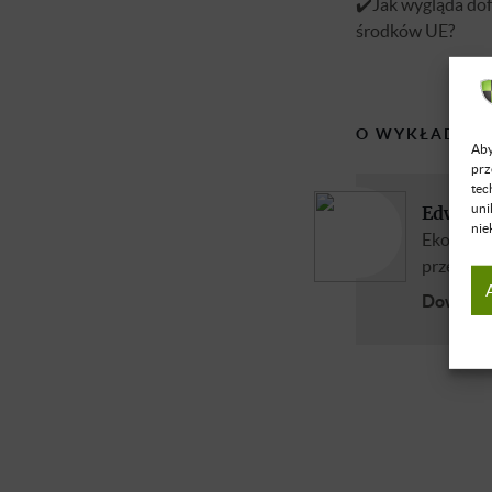
✔️Jak wygląda dof
środków UE?
O WYKŁADOW
Aby
prz
tec
uni
Edward
nie
Ekonomik
przedsięb
Dowiedz 