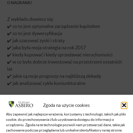
O NAGRANIU
Z wykładu dowiesz się:
✔️ co to jest optymalne zarządzanie kapitałem
✔️ co to jest dywersyfikacja
✔️ jak szacować zyski i straty
✔️ jaka była moja strategia na rok 2017
✔️ kiedy kupować i kiedy sprzedawać nieruchomości
✔️ w co było dobrze inwestować na przestrzeni ostatnich
lat
✔️ jakie są moje prognozy na najbliższą dekadę
✔️ jak analizować cykle koniunkturalne
Zgoda na użycie cookies
Aby zapewnić jak najlepsze wrażenia, korzystamy z technologii, takich jak pliki
cookie, do przechowywania i/lub uzyskiwania dostępu do informacji o
Brak dostępu
urządzeniu. Zgoda na te technologie pozwoli nam przetwarzać dane, takie jak
zachowanie podczas przeglądania lub unikalne identyfikatory na tej stronie.