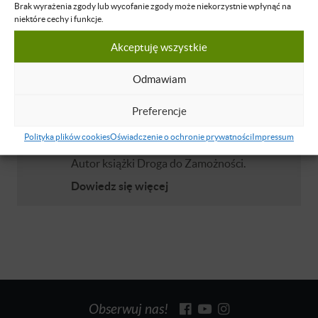
Nie masz dostępu do tej podstrony.
Brak wyrażenia zgody lub wycofanie zgody może niekorzystnie wpłynąć na
Zaloguj się
niektóre cechy i funkcje.
Akceptuję wszystkie
O WYKŁADOWCY
Odmawiam
Preferencje
Ryszard Marian Jaszczyński
Przedsiębiorca oraz inwestor w
Polityka plików cookies
Oświadczenie o ochronie prywatności
Impressum
nieruchomości. Aktywnie działa na giełdzie.
Autor książki Droga do Zamożności.
Dowiedz się więcej
Obserwuj nas!