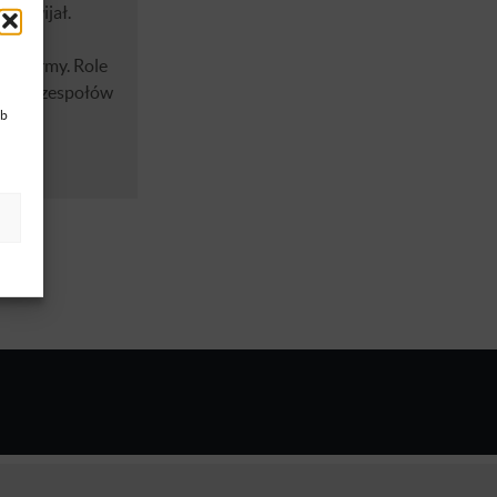
 rozwijał.
ria firmy. Role
eranie zespołów
ub