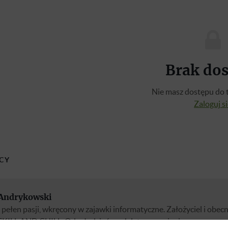
Brak do
Nie masz dostępu do t
Zaloguj s
CY
 Andrykowski
pełen pasji, wkręcony w zajawki informatyczne. Założyciel i obecn
SKILL AND CHILL. Od młodzieńczych lat zrozumienie programowa