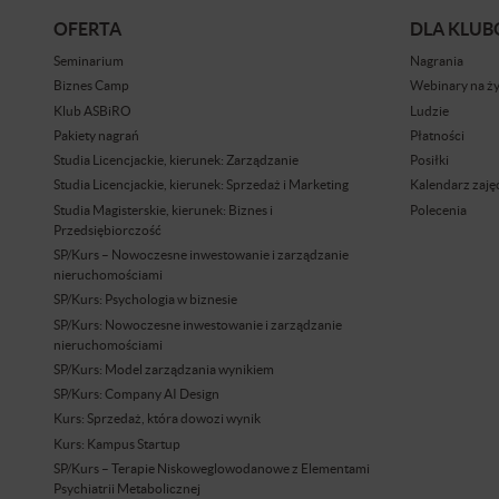
OFERTA
DLA KLU
Seminarium
Nagrania
Biznes Camp
Webinary na ż
Klub ASBiRO
Ludzie
Pakiety nagrań
Płatności
Studia Licencjackie, kierunek: Zarządzanie
Posiłki
Studia Licencjackie, kierunek: Sprzedaż i Marketing
Kalendarz zaję
Studia Magisterskie, kierunek: Biznes i
Polecenia
Przedsiębiorczość
SP/Kurs – Nowoczesne inwestowanie i zarządzanie
nieruchomościami
SP/Kurs: Psychologia w biznesie
SP/Kurs: Nowoczesne inwestowanie i zarządzanie
nieruchomościami
SP/Kurs: Model zarządzania wynikiem
SP/Kurs: Company AI Design
Kurs: Sprzedaż, która dowozi wynik
Kurs: Kampus Startup
SP/Kurs – Terapie Niskoweglowodanowe z Elementami
Psychiatrii Metabolicznej