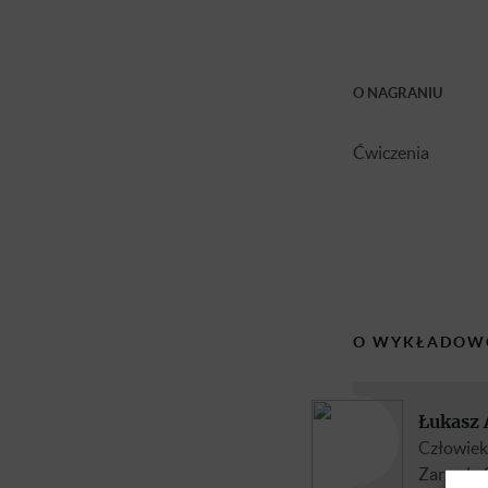
O NAGRANIU
Ćwiczenia
O WYKŁADOW
Łukasz
Człowiek 
Zarządu 