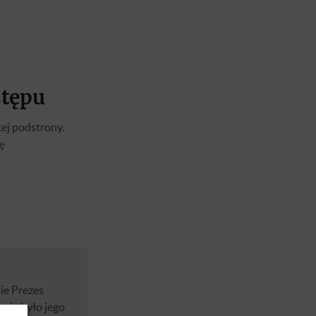
stępu
ej podstrony.
ię
ie Prezes
nia było jego