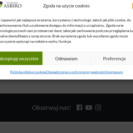
biegiem lat pasja przerodziła się w umiejętności, które skrupulatnie
Zgoda na użycie cookies
 programowania wygrała, a skille, które posiadał sprawiły, że jego
eniem było stworzenie Skill & Chill… i tak właśnie zaczęła się histo
 zapewnić jak najlepsze wrażenia, korzystamy z technologii, takich jak pliki cookie, do
ni w organizacji to zarządzanie projektami, m.in. budowanie i wspi
echowywania i/lub uzyskiwania dostępu do informacji o urządzeniu. Zgoda na te
hnologie pozwoli nam przetwarzać dane, takie jak zachowanie podczas przeglądania l
ych, wyznaczanie ich kierunku (...)
kalne identyfikatory na tej stronie. Brak wyrażenia zgody lub wycofanie zgody może
się więcej
korzystnie wpłynąć na niektóre cechy i funkcje.
Akceptuję wszystkie
Odmawiam
Preferencje
Polityka plików cookies
Oświadczenie o ochronie prywatności
Impressum
Obserwuj nas!