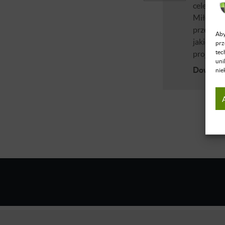
celem. Z 
Miłość do
przeznacz
Aby
jakie peł
prz
tec
projektow
uni
Dowiedz 
nie