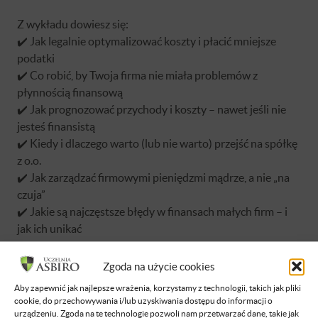
Z wykładu dowiesz się:
✔️ Jak legalnie optymalizować koszty i płacić mniejsze
podatki
✔️ Co robić, by Twoja firma nie miała problemów z
płynnością finansową
✔️ Jak prognozować przychody i koszty – nawet jeśli nie
jesteś finansistą
✔️ Kiedy i dlaczego warto (lub nie warto) przejść na spółkę
z o.o.
✔️ Jak zarządzać firmowymi pieniędzmi mądrze, a nie „na
czuja”
✔️ Jakie są najczęstsze błędy w finansach małych firm – i
jak ich unikać
Zgoda na użycie cookies
Aby zapewnić jak najlepsze wrażenia, korzystamy z technologii, takich jak pliki
cookie, do przechowywania i/lub uzyskiwania dostępu do informacji o
urządzeniu. Zgoda na te technologie pozwoli nam przetwarzać dane, takie jak