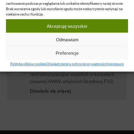
Brak dostępu
zachowanie podczas przeglądania lub unikalne identyfikatory na tej stronie.
Brak wyrażenia zgody lub wycofanie zgody może niekorzystnie wpłynąć na
Nie masz dostępu do tej podstrony.
niektóre cechy i funkcje.
Zaloguj się
Akceptuję wszystkie
Odmawiam
O WYKŁADOWCY
Preferencje
Mikołaj Hewelt
Polityka plików cookies
Oświadczenie o ochronie prywatności
Impressum
Adwokat, doradca podatkowy i
restrukturyzacyjny, wspólnik w kancelarii
prawnej HWW, właściciel Strzelnicy FSO.
Dowiedz się więcej