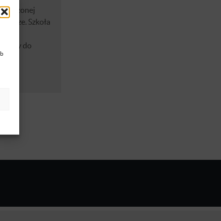
r założonej
 Pradze. Szkoła
udiach
 Należy do
ub