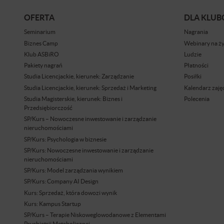
OFERTA
DLA KLU
Seminarium
Nagrania
Biznes Camp
Webinary na ż
Klub ASBiRO
Ludzie
Pakiety nagrań
Płatności
Studia Licencjackie, kierunek: Zarządzanie
Posiłki
Studia Licencjackie, kierunek: Sprzedaż i Marketing
Kalendarz zaję
Studia Magisterskie, kierunek: Biznes i
Polecenia
Przedsiębiorczość
SP/Kurs – Nowoczesne inwestowanie i zarządzanie
nieruchomościami
SP/Kurs: Psychologia w biznesie
SP/Kurs: Nowoczesne inwestowanie i zarządzanie
nieruchomościami
SP/Kurs: Model zarządzania wynikiem
SP/Kurs: Company AI Design
Kurs: Sprzedaż, która dowozi wynik
Kurs: Kampus Startup
SP/Kurs – Terapie Niskoweglowodanowe z Elementami
Psychiatrii Metabolicznej