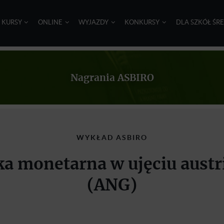
I KURSY
ONLINE
WYJAZDY
KONKURSY
DLA SZKÓŁ ŚR
Nagrania ASBIRO
WYKŁAD ASBIRO
yka monetarna w ujęciu austr
(ANG)