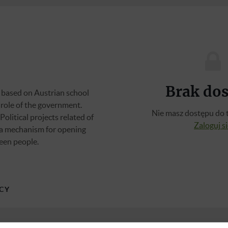
Brak do
 based on Austrian school
 role of the government.
Nie masz dostępu do t
Political projects related of
Zaloguj s
a mechanism for opening
een people.
CY
ima