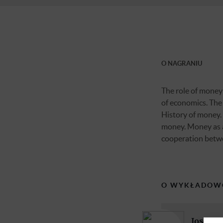
O NAGRANIU
The role of money
of economics. The
History of money. 
money. Money as 
cooperation betw
O WYKŁADOW
Josef S