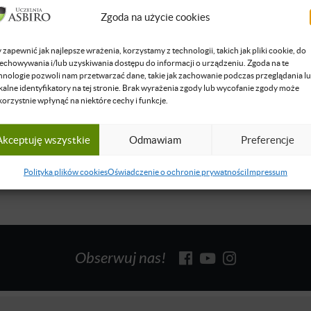
ekonomii, fundator Instytutu Misesa w Pradze, a obecnie dyrekto
Zgoda na użycie cookies
bie 10 lat temu wolnorynkowej szkoły wyższej, CEVRO Institute w
uje się w nauczaniu ekonomii i innych nauk społecznych, oraz w st
 zapewnić jak najlepsze wrażenia, korzystamy z technologii, takich jak pliki cookie, do
ch. Specjalnością prof. Josefa Simy jest teoria szkoły austriackiej.
echowywania i/lub uzyskiwania dostępu do informacji o urządzeniu. Zgoda na te
hnologie pozwoli nam przetwarzać dane, takie jak zachowanie podczas przeglądania l
iejszych europejskich jej przedstawicieli.
kalne identyfikatory na tej stronie. Brak wyrażenia zgody lub wycofanie zgody może
korzystnie wpłynąć na niektóre cechy i funkcje.
się więcej
Akceptuję wszystkie
Odmawiam
Preferencje
Polityka plików cookies
Oświadczenie o ochronie prywatności
Impressum
Obserwuj nas!