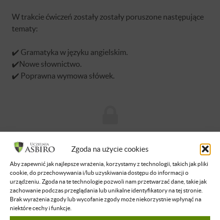
W trakcie ćwiczeń zostały zostały poruszone następujące
tematy:
✔️ Gramatyka w języku angielskim.
✔️Nowe słownictwo.
✔️ Poprawna wymowa słówek.
Brak dostępu
Zgoda na użycie cookies
Nie masz dostępu do tej podstrony.
Aby zapewnić jak najlepsze wrażenia, korzystamy z technologii, takich jak pliki
Zaloguj się
cookie, do przechowywania i/lub uzyskiwania dostępu do informacji o
urządzeniu. Zgoda na te technologie pozwoli nam przetwarzać dane, takie jak
zachowanie podczas przeglądania lub unikalne identyfikatory na tej stronie.
Brak wyrażenia zgody lub wycofanie zgody może niekorzystnie wpłynąć na
O WYKŁADOWCY
niektóre cechy i funkcje.