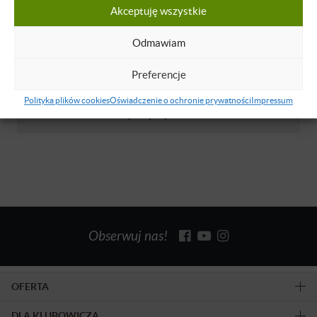
Akceptuję wszystkie
Jerzy Sobczyk
Jestem dyrektorem Działu Nauczania i HR w
Odmawiam
Szkole Językowej Online Edoo. Od ok. 18 lat
mam okazję rekrutować i szkolić lektorów
Preferencje
naszej szkoły. Obecnie mamy ich ok. 300.
Polityka plików cookies
Oświadczenie o ochronie prywatności
Impressum
Dowiedz się więcej
Obserwuj nas!
OFERTA
DLA KLUBOWICZA