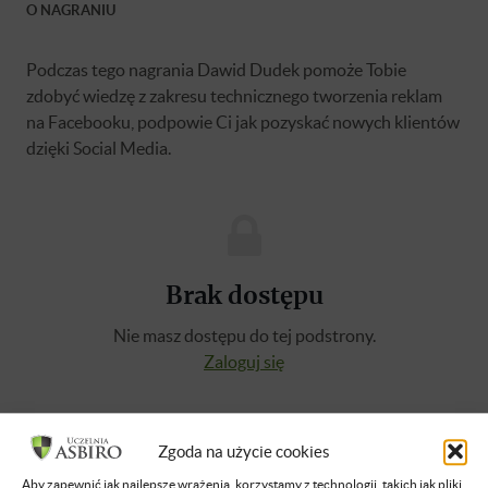
O NAGRANIU
Podczas tego nagrania Dawid Dudek pomoże Tobie
zdobyć wiedzę z zakresu technicznego tworzenia reklam
na Facebooku, podpowie Ci jak pozyskać nowych klientów
dzięki Social Media.
Brak dostępu
Nie masz dostępu do tej podstrony.
Zaloguj się
O WYKŁADOWCY
Zgoda na użycie cookies
Aby zapewnić jak najlepsze wrażenia, korzystamy z technologii, takich jak pliki