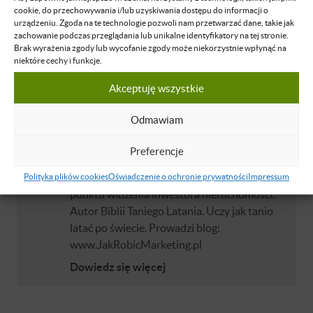
Dawid Dudek
cookie, do przechowywania i/lub uzyskiwania dostępu do informacji o
urządzeniu. Zgoda na te technologie pozwoli nam przetwarzać dane, takie jak
Przedsiębiorca, trener biznesu, zajmuje się
zachowanie podczas przeglądania lub unikalne identyfikatory na tej stronie.
szkoleniami z zakresu sprzedaży, technik
Brak wyrażenia zgody lub wycofanie zgody może niekorzystnie wpłynąć na
pozyskiwania klientów i behawioralnego
niektóre cechy i funkcje.
targetowania reklamy. Od 2 lat zajmuje
Akceptuję wszystkie
się także analizą social media nastawioną na
poszukiwanie okazji inwestycyjnych na
Odmawiam
rynku nieruchomości. W swoich działaniach
skupia się przede wszystkim na
Preferencje
poszukiwaniu kontaktów do osób
zadłużonych, które posiadają atrakcyjne z
Polityka plików cookies
Oświadczenie o ochronie prywatności
Impressum
punktu widzenia inwestora nieruchomości.
Autor Biblii Taniego Latania. Uczy jak tanio
latać po świecie. Prowadzi blog:
www.JakRobicMarketing.pl
Dowiedz się więcej