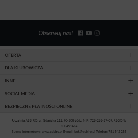
Obserwuj nas!
OFERTA
DLA KLUBOWICZA
INNE
SOCIAL MEDIA
BEZPIECZNE PŁATNOŚCI ONLINE
Uczelnia ASBiRO, ul. Gdańska 112, 90-508 Łódź, NIP: 728-268-57-09, REGON:
100491414
Strona internetowa: www.asbiro.pl E-mail: bok@asbiro.pl Telefon: 781 542 288