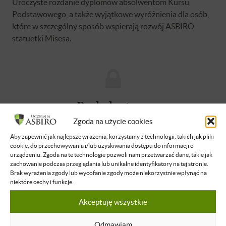
Uroczyste rozdanie dyplomów absolwentom Kursu
Podstawowego, a także wyjątkowe wyróżnienia dla osób,
które w szczególny sposób wspierają rozwój ASBIRO-
statuetki Misesa.
Brak dostępu
Zgoda na użycie cookies
Nie masz dostępu do tej podstrony.
Zaloguj się
Aby zapewnić jak najlepsze wrażenia, korzystamy z technologii, takich jak pliki
cookie, do przechowywania i/lub uzyskiwania dostępu do informacji o
urządzeniu. Zgoda na te technologie pozwoli nam przetwarzać dane, takie jak
zachowanie podczas przeglądania lub unikalne identyfikatory na tej stronie.
O WYKŁADOWCY
Brak wyrażenia zgody lub wycofanie zgody może niekorzystnie wpłynąć na
niektóre cechy i funkcje.
Akceptuję wszystkie
Kamil Cebulski
Przedsiębiorca, dziennikarz, Założyciel
Odmawiam