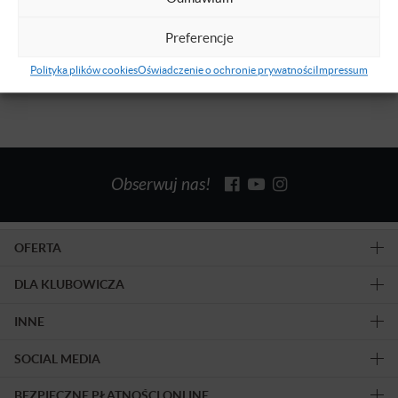
Uczelni ASBIRO
Dowiedz się więcej
Preferencje
Polityka plików cookies
Oświadczenie o ochronie prywatności
Impressum
Obserwuj nas!
OFERTA
DLA KLUBOWICZA
INNE
SOCIAL MEDIA
BEZPIECZNE PŁATNOŚCI ONLINE