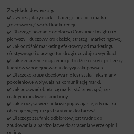
Z wykładu dowiesz się:
✔️ Czym są filary marki i dlaczego bez nich marka
„rozpływa się” wśród konkurencji.
✔️ Dlaczego poznanie odbiorcy (Consumer Insight) to
pierwszy i kluczowy krok każdej strategii marketingowej.
✔️ Jak odróżnić marketing efektowny od marketingu
efektywnego i dlaczego ten drugi decyduje o wynikach.
✔️ Jakie znaczenie mają emocje, bodźce i ukryte potrzeby
klientów w podejmowaniu decyzji zakupowych.
✔️ Dlaczego grupa docelowa nie jest stała i jak zmiany
pokoleniowe wpływają na komunikację marki.
✔️ Jak budować obietnicę marki, która jest spójna z
realnymi możliwościami firmy.
✔️ Jakie ryzyka wizerunkowe pojawiają się, gdy marka
obiecuje więcej, niż jest w stanie dostarczyć.
✔️ Dlaczego zaufanie odbiorców jest trudne do
zbudowania, a bardzo łatwe do stracenia w erze opinii
online.