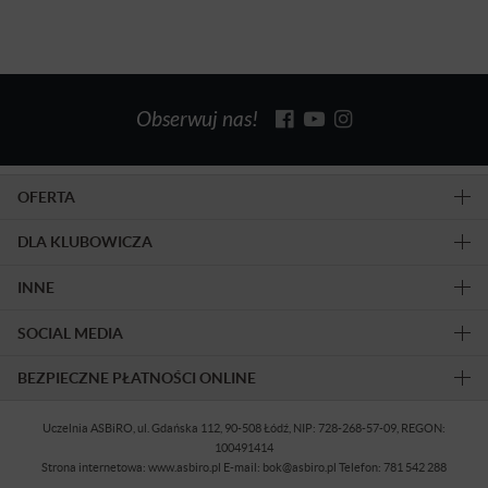
Obserwuj nas!
OFERTA
DLA KLUBOWICZA
INNE
SOCIAL MEDIA
BEZPIECZNE PŁATNOŚCI ONLINE
Uczelnia ASBiRO, ul. Gdańska 112, 90-508 Łódź, NIP: 728-268-57-09, REGON:
100491414
Strona internetowa: www.asbiro.pl E-mail: bok@asbiro.pl Telefon: 781 542 288