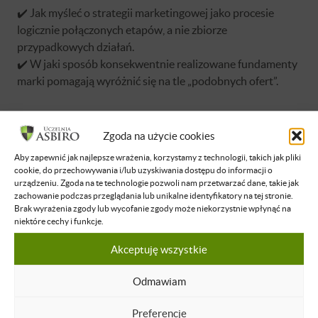
✔️ Jak myśleć o strategii marketingowej jako procesie
logicznie połączonych etapów, a nie zbiorze
przypadkowych działań.
✔️ W jaki sposób konsekwentnie realizowane fundamenty
marki pomagają wyróżnić się na tle „podobnych ofert”.
Zgoda na użycie cookies
Aby zapewnić jak najlepsze wrażenia, korzystamy z technologii, takich jak pliki
cookie, do przechowywania i/lub uzyskiwania dostępu do informacji o
Brak dostępu
urządzeniu. Zgoda na te technologie pozwoli nam przetwarzać dane, takie jak
zachowanie podczas przeglądania lub unikalne identyfikatory na tej stronie.
Nie masz dostępu do tej podstrony.
Brak wyrażenia zgody lub wycofanie zgody może niekorzystnie wpłynąć na
Zaloguj się
niektóre cechy i funkcje.
Akceptuję wszystkie
O WYKŁADOWCY
Odmawiam
Bartłomiej Machnik
Preferencje