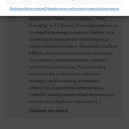
Doradca wizerunkowy kadry C-Level w
Polityka plików cookies
Oświadczenie o ochronie prywatności
Impressum
obszarze boss brandingu, wykładowca
akademicki i badacz, prowadzący „Twój
Branding” w TV Biznes24 oraz komentator w
środkach masowego przekazu. Doktor nauk
społecznych (specjalność marketing oraz
media społecznościowe). Absolwent studiów
MBA w obszarze przywództwa i coachingu
oraz studiów podyplomowych z zakresu
administracji publicznej. Wspiera kadrę
menadżerską w obszarach: ustalania
strategii marki osobistej, kreowania
wizerunku za pośrednictwem serwisu
LinkedIn, nawiązywania relacji biznesowych,
współpracy z mediami masowymi (...)
Dowiedz się więcej