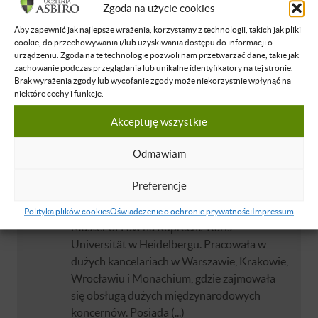
Zgoda na użycie cookies
Aby zapewnić jak najlepsze wrażenia, korzystamy z technologii, takich jak pliki
Emilia Pienicka
cookie, do przechowywania i/lub uzyskiwania dostępu do informacji o
Prawnik, Junior Associate w Kancelarii
urządzeniu. Zgoda na te technologie pozwoli nam przetwarzać dane, takie jak
zachowanie podczas przeglądania lub unikalne identyfikatory na tej stronie.
Miller, Od początku kariery zajmuje się
Brak wyrażenia zgody lub wycofanie zgody może niekorzystnie wpłynąć na
doradztwem prawnym na arenie
niektóre cechy i funkcje.
międzynarodowej. Ukończyła studia na
Akceptuję wszystkie
Wydziale Prawa i Administracji
Uniwersytetu Jagiellońskiego w Krakowie
Odmawiam
oraz Aplikację Adwokacką przy Okręgowej
Radzie Adwokackiej w Warszawie.
Preferencje
Stypendystka licznych programów wymiany
międzynarodowej, absolwentka studiów
Polityka plików cookies
Oświadczenie o ochronie prywatności
Impressum
Master of Law na Ruprecht-Karls-
Universität w Heidelbergu. Pracowała w
dużych kancelariach w Warszawie, Krakowie,
Wrocławiu i Monachium, gdzie zajmowała
się obsługą dużych międzynarodowych
koncernów. Posiada (...)