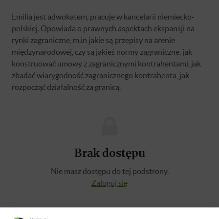
Emilia jest adwokatem, pracuje w kancelarii niemiecko-
polskiej. Opowiada o prawnych aspektach ekspansji na
rynki zagraniczne, m.in jakie są przepisy na arenie
międzynarodowej, czy są jakieś normy zagraniczne, jak
konstruować umowy z zagranicznymi kontrahentami, jak
zbadać wiarygodność zagranicznego kontrahenta, jak
rozpocząć działalność za granicą.
Brak dostępu
Nie masz dostępu do tej podstrony.
Zaloguj się
O WYKŁADOWCY