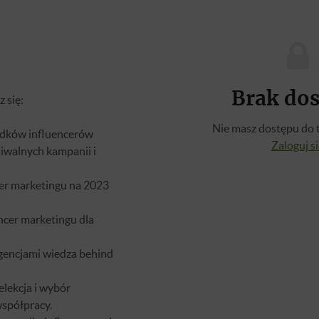
Brak do
 się:
Nie masz dostępu do t
dków influencerów
Zaloguj s
chiwalnych kampanii i
er marketingu na 2023
encer marketingu dla
gencjami wiedza behind
elekcja i wybór
współpracy.