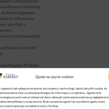
ampanii z influencerami
ów influencer marketing
i skuteczne zapytanie
dnio do influencera.
je i portfolio z
encera.
teczny brief kampanii dla
influencera vs brief i
i.
owie Angelika M.Talaga -
 nurtu nowoczesnej
Zgoda na użycie cookies
dzi firmę Godmother Sp. z
ę intelektualnym rozwojem
 zapewnić jak najlepsze wrażenia, korzystamy z technologii, takich jak pliki cookie, do
echowywania i/lub uzyskiwania dostępu do informacji o urządzeniu. Zgoda na te
hnologie pozwoli nam przetwarzać dane, takie jak zachowanie podczas przeglądania l
kalne identyfikatory na tej stronie. Brak wyrażenia zgody lub wycofanie zgody może
korzystnie wpłynąć na niektóre cechy i funkcje.