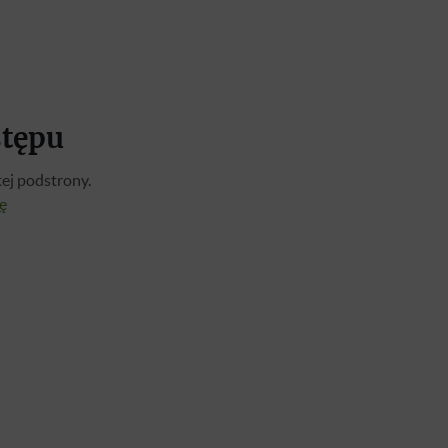
stępu
ej podstrony.
ię