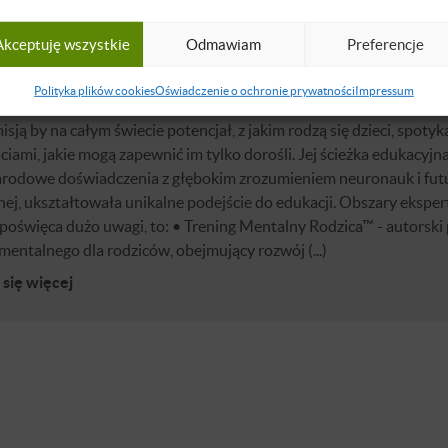
CY
Akceptuję wszystkie
Odmawiam
Preferencje
a M. Talaga
Polityka plików cookies
Oświadczenie o ochronie prywatności
Impressum
iorca. Ekspertka w dziedzinie edukacji alternatywnej i rozwoju in
misją by na całym świecie potencjał, z jakim rodzą się dzieci, spotyka
iami, jakie mogą zapewnić im tylko dorośli. Jej ścieżka edukacyjna
rodowe doświadczenia z głębokim zrozumieniem neuronauk i futu
ej, ukształtowała unikalne podejście do edukacji. Obszary eksper
 poświęca dużo uwagi, to: • Trening Mentalny Rodzica™ - autorsk
mentalnego dla rodziców, obejmujący rozwój (...)
się więcej