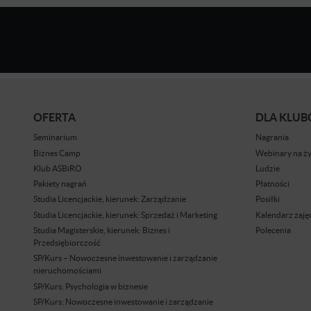
OFERTA
DLA KLU
Seminarium
Nagrania
Biznes Camp
Webinary na ż
Klub ASBiRO
Ludzie
Pakiety nagrań
Płatności
Studia Licencjackie, kierunek: Zarządzanie
Posiłki
Studia Licencjackie, kierunek: Sprzedaż i Marketing
Kalendarz zaję
Studia Magisterskie, kierunek: Biznes i
Polecenia
Przedsiębiorczość
SP/Kurs – Nowoczesne inwestowanie i zarządzanie
nieruchomościami
SP/Kurs: Psychologia w biznesie
SP/Kurs: Nowoczesne inwestowanie i zarządzanie