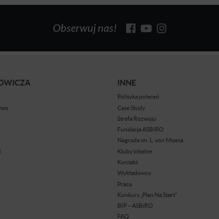
Obserwuj nas!
BOWICZA
INNE
Polityka poleceń
ywo
Case Study
Strefa Rozwoju
Fundacja ASBIRO
Nagroda im. L. von Misesa
ć
Kluby lokalne
Kontakt
Wykładowcy
Praca
Konkurs „Plan Na Start”
BIP – ASBiRO
FAQ