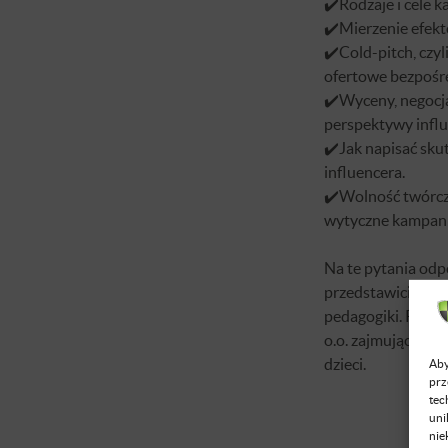
✔️Rodzaje i cele k
✔️Mierzenie efekt
✔️Cold-pitch, czyl
ofertowe bezpośre
✔️Wyceny, negocjac
perspektywy influ
✔️Jak napisać sku
influencera.
✔️Wolność twórcza 
wytyczne kampani
Na te pytania odp
przedstawicielka
pedagogiki. Prowa
o.o. zajmującą si
dzieci.
Aby
prz
tec
uni
nie