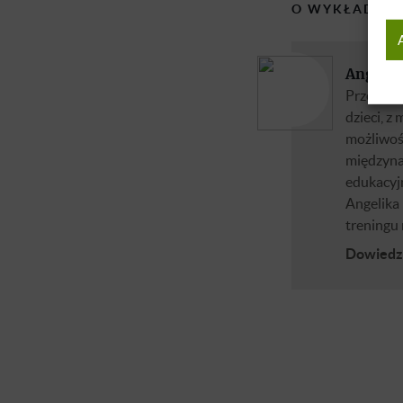
O WYKŁADOW
Angelik
Przedsięb
dzieci, z 
możliwośc
międzyna
edukacyjn
Angelika
treningu 
Dowiedz 