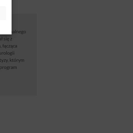
telektualnego
ł się z
, łącząca
rologii
tyzy, którym
i program