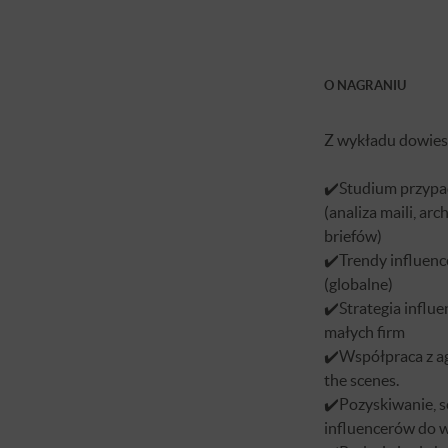
O NAGRANIU
Z wykładu dowiesz
✔️Studium przypa
(analiza maili, ar
briefów)
✔️Trendy influenc
(globalne)
✔️Strategia influ
małych firm
✔️Współpraca z a
the scenes.
✔️Pozyskiwanie, s
influencerów do 