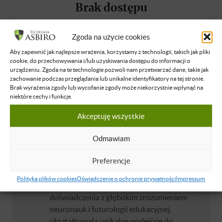
Brak dostępu
Nie masz dostępu do tej podstrony.
Zgoda na użycie cookies
Zaloguj się
Aby zapewnić jak najlepsze wrażenia, korzystamy z technologii, takich jak pliki
cookie, do przechowywania i/lub uzyskiwania dostępu do informacji o
urządzeniu. Zgoda na te technologie pozwoli nam przetwarzać dane, takie jak
O WYKŁADOWCY
zachowanie podczas przeglądania lub unikalne identyfikatory na tej stronie.
Brak wyrażenia zgody lub wycofanie zgody może niekorzystnie wpłynąć na
niektóre cechy i funkcje.
Angelika M. Talaga
Przedsiębiorca. Ekspertka w dziedzinie
Akceptuję wszystkie
edukacji alternatywnej i rozwoju
intelektualnego dzieci, z misją by na całym
Odmawiam
świecie potencjał, z jakim rodzą się dzieci,
Preferencje
spotykał się z możliwościami, jakie mogą
zapewnić im tylko dorośli. Jej ścieżka
Polityka plików cookies
Oświadczenie o ochronie prywatności
Impressum
edukacyjna, łącząca międzynarodowe
doświadczenia z głębokim zrozumieniem
neuronauk i futurologii edukacyjnej,
ukształtowała unikalne podejście do