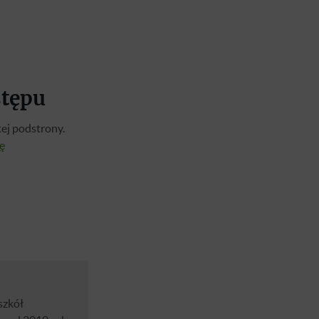
stępu
ej podstrony.
ię
szkół