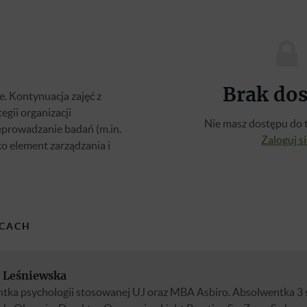
Brak do
. Kontynuacja zajęć z
egii organizacji
Nie masz dostępu do t
eprowadzanie badań (m.in.
Zaloguj s
ko element zarządzania i
CACH
 Leśniewska
tka psychologii stosowanej UJ oraz MBA Asbiro. Absolwentka 3 