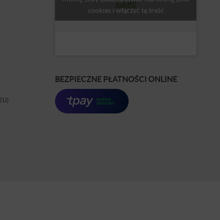
ASBiRO
cookies i włączyć tę treść
BEZPIECZNE PŁATNOŚCI ONLINE
(EU)