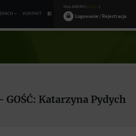
Klub ASBIRO (
o klubie
)
EDNICH
KONTAKT
Logowanie / Rejestracja
- GOŚĆ: Katarzyna Pydych