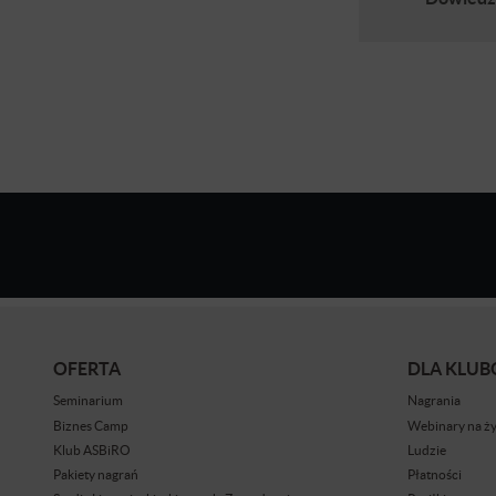
OFERTA
DLA KLU
Seminarium
Nagrania
Biznes Camp
Webinary na ż
Klub ASBiRO
Ludzie
Pakiety nagrań
Płatności