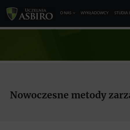
O NAS
WYKŁADOWCY
STUDIA 
Nowoczesne metody zarzą