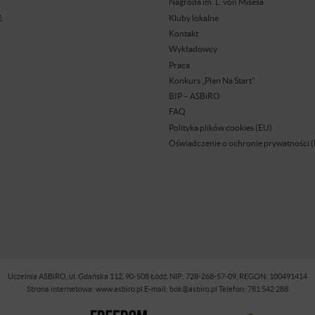
Nagroda im. L. von Misesa
ć
Kluby lokalne
Kontakt
Wykładowcy
Praca
Konkurs „Plan Na Start”
BIP – ASBiRO
FAQ
Polityka plików cookies (EU)
Oświadczenie o ochronie prywatności 
Uczelnia ASBiRO, ul. Gdańska 112, 90-508 Łódź, NIP: 728-268-57-09, REGON: 100491414
Strona internetowa: www.asbiro.pl E-mail: bok@asbiro.pl Telefon: 781 542 288