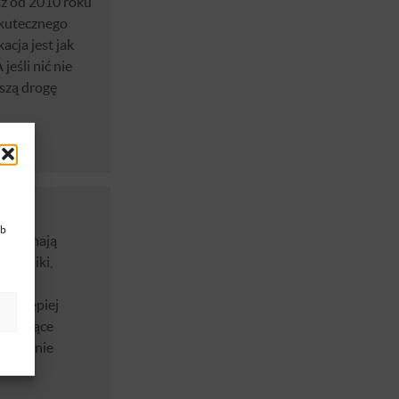
raz od 2010 roku
Skutecznego
cja jest jak
jeśli nić nie
tszą drogę
ub
owie mają
m wyniki,
mi.
lub lepiej
pierające
a stronie
...)