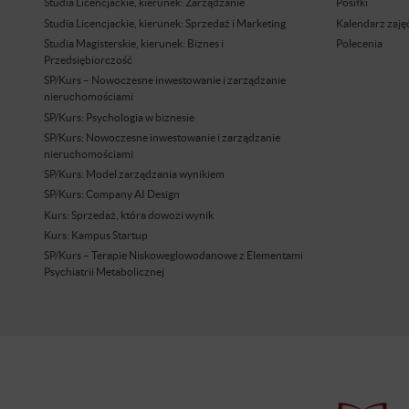
Studia Licencjackie, kierunek: Zarządzanie
Posiłki
Studia Licencjackie, kierunek: Sprzedaż i Marketing
Kalendarz zaję
Studia Magisterskie, kierunek: Biznes i
Polecenia
Przedsiębiorczość
SP/Kurs – Nowoczesne inwestowanie i zarządzanie
nieruchomościami
SP/Kurs: Psychologia w biznesie
SP/Kurs: Nowoczesne inwestowanie i zarządzanie
nieruchomościami
SP/Kurs: Model zarządzania wynikiem
SP/Kurs: Company AI Design
Kurs: Sprzedaż, która dowozi wynik
Kurs: Kampus Startup
SP/Kurs – Terapie Niskoweglowodanowe z Elementami
Psychiatrii Metabolicznej