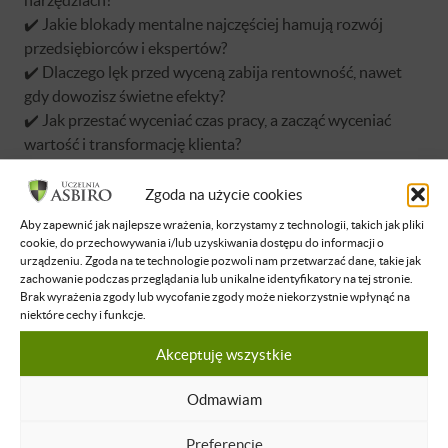
✔️ Jakie blokady mentalne najczęściej hamują rozwój
przedsiębiorców i ekspertów?
✔️ Dlaczego lęk przed wyceną zabija rentowność, nawet
gdy dowozisz świetne efekty?
✔️ Jak przestać wyceniać czas pracy, a zacząć wyceniać
wartość i transformację klienta?
✔️ Dlaczego model „szybko–dobrze–tanio” prowadzi do
lęku, frustracji albo sabotażu?
Zgoda na użycie cookies
✔️ Jak perfekcjonizm, zaniżanie cen i poczucie winy
Aby zapewnić jak najlepsze wrażenia, korzystamy z technologii, takich jak pliki
prowadzą do wypalenia?
cookie, do przechowywania i/lub uzyskiwania dostępu do informacji o
✔️ Jak zastąpić myślenie „tanio” myśleniem o wartości,
urządzeniu. Zgoda na te technologie pozwoli nam przetwarzać dane, takie jak
zachowanie podczas przeglądania lub unikalne identyfikatory na tej stronie.
zysku i pewności siebie?
Brak wyrażenia zgody lub wycofanie zgody może niekorzystnie wpłynąć na
✔️ Czym są cztery filary nowej produktywności: Flow,
niektóre cechy i funkcje.
System, Rynek i Zysk?
Akceptuję wszystkie
Odmawiam
Preferencje