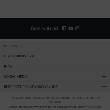
Obserwuj nas!
OFERTA
DLA KLUBOWICZA
INNE
SOCIAL MEDIA
BEZPIECZNE PŁATNOŚCI ONLINE
Uczelnia ASBiRO, ul. Gdańska 112, 90-508 Łódź, NIP: 728-268-57-09, REGON:
100491414
Strona internetowa: www.asbiro.pl E-mail: bok@asbiro.pl Telefon: 781 542 288