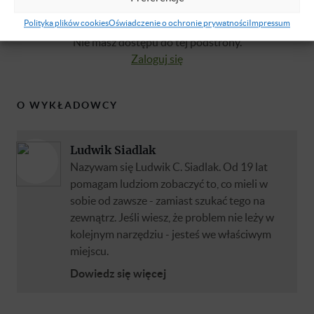
Brak dostępu
Polityka plików cookies
Oświadczenie o ochronie prywatności
Impressum
Nie masz dostępu do tej podstrony.
Zaloguj się
O WYKŁADOWCY
Ludwik Siadlak
Nazywam się Ludwik C. Siadlak. Od 19 lat
pomagam ludziom zobaczyć to, co mieli w
sobie od zawsze - zamiast szukać tego na
zewnątrz. Jeśli wiesz, że problem nie leży w
kolejnym narzędziu - jesteś we właściwym
miejscu.
Dowiedz się więcej