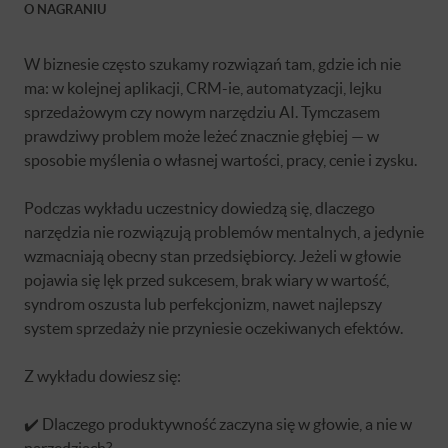
O NAGRANIU
W biznesie często szukamy rozwiązań tam, gdzie ich nie
ma: w kolejnej aplikacji, CRM-ie, automatyzacji, lejku
sprzedażowym czy nowym narzędziu AI. Tymczasem
prawdziwy problem może leżeć znacznie głębiej — w
sposobie myślenia o własnej wartości, pracy, cenie i zysku.
Podczas wykładu uczestnicy dowiedzą się, dlaczego
narzędzia nie rozwiązują problemów mentalnych, a jedynie
wzmacniają obecny stan przedsiębiorcy. Jeżeli w głowie
pojawia się lęk przed sukcesem, brak wiary w wartość,
syndrom oszusta lub perfekcjonizm, nawet najlepszy
system sprzedaży nie przyniesie oczekiwanych efektów.
Z wykładu dowiesz się:
✔️ Dlaczego produktywność zaczyna się w głowie, a nie w
narzędziach?