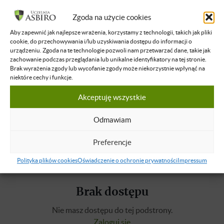
Jak nie zaczniesz dostrzegać małych sukcesów, to duże nie
Zgoda na użycie cookies
przyjdą.
Aby zapewnić jak najlepsze wrażenia, korzystamy z technologii, takich jak pliki
Misją każdej firmy jest dowożenie. Musimy mieć strategię
cookie, do przechowywania i/lub uzyskiwania dostępu do informacji o
na 200% i dowozić plany. Sukcesy, cele maja być/stać się
urządzeniu. Zgoda na te technologie pozwoli nam przetwarzać dane, takie jak
zachowanie podczas przeglądania lub unikalne identyfikatory na tej stronie.
Twoja obsesją. Obsesja to zajmowanie lub wypełnianie
Brak wyrażenia zgody lub wycofanie zgody może niekorzystnie wpłynąć na
umysłu nieustannie, natrętnie i w niepokojącym stopniu.
niektóre cechy i funkcje.
Warto, żeby się porównywać z lepszymi od nas, tym,
Akceptuję wszystkie
którym się udało.
Świat nie znosi próżni. Zastąp przekonania niewspierające,
Odmawiam
niszczące na przekonania budujące.
Preferencje
Polityka plików cookies
Oświadczenie o ochronie prywatności
Impressum
Brak dostępu
Nie masz dostępu do tej podstrony.
Zaloguj się