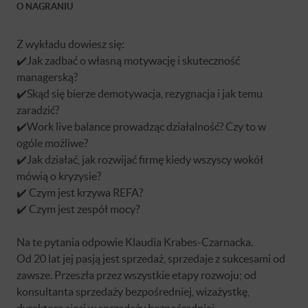
O NAGRANIU
Z wykładu dowiesz się:
✔️Jak zadbać o własną motywację i skuteczność
managerską?
✔️Skąd się bierze demotywacja, rezygnacja i jak temu
zaradzić?
✔️Work live balance prowadząc działalność? Czy to w
ogóle możliwe?
✔️Jak działać, jak rozwijać firmę kiedy wszyscy wokół
mówią o kryzysie?
✔️ Czym jest krzywa REFA?
✔️ Czym jest zespół mocy?
Na te pytania odpowie Klaudia Krabes-Czarnacka.
Od 20 lat jej pasją jest sprzedaż, sprzedaje z sukcesami od
zawsze. Przeszła przez wszystkie etapy rozwoju; od
konsultanta sprzedaży bezpośredniej, wizażystkę,
dyrektora sieci w sprzedaży bezpośredniej,