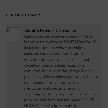
O WYKŁADOWCY
Klaudia Krabes-Czarnacka
Najbardziej niecierpliwa kobieta w Polsce,
której motto życiowe to DO IT NOW. Od 20
lat jej pasją jest sprzedaż, sprzedaje z
sukcesami od zawsze. Przeszła przez
wszystkie etapy rozwoju; od konsultanta
sprzedaży bezpośredniej, wizażystkę,
dyrektora sieci w sprzedaży bezpośredniej,
przedstawiciela handlowego, doradcę klienta
ds. leasingu, koordynatora rynku
medycznego, eksperta ds. leasingu
zawierającego kontrakty na 40mln rocznie aż
po właściciela firmy konsultingowej DO IT
NOW. Od 2007 roku zajmuje się