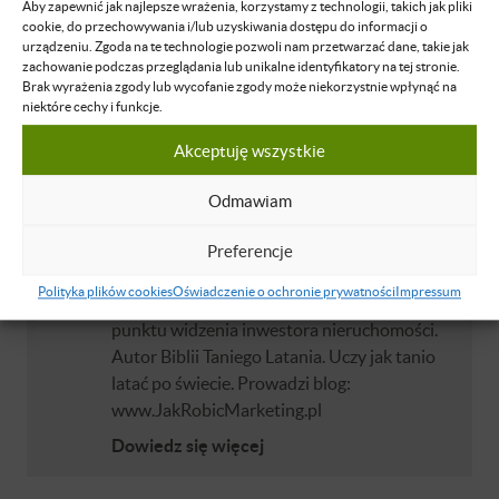
Aby zapewnić jak najlepsze wrażenia, korzystamy z technologii, takich jak pliki
cookie, do przechowywania i/lub uzyskiwania dostępu do informacji o
Dawid Dudek
urządzeniu. Zgoda na te technologie pozwoli nam przetwarzać dane, takie jak
Przedsiębiorca, trener biznesu, zajmuje się
zachowanie podczas przeglądania lub unikalne identyfikatory na tej stronie.
szkoleniami z zakresu sprzedaży, technik
Brak wyrażenia zgody lub wycofanie zgody może niekorzystnie wpłynąć na
niektóre cechy i funkcje.
pozyskiwania klientów i behawioralnego
targetowania reklamy. Od 2 lat zajmuje
Akceptuję wszystkie
się także analizą social media nastawioną na
poszukiwanie okazji inwestycyjnych na
Odmawiam
rynku nieruchomości. W swoich działaniach
skupia się przede wszystkim na
Preferencje
poszukiwaniu kontaktów do osób
Polityka plików cookies
Oświadczenie o ochronie prywatności
Impressum
zadłużonych, które posiadają atrakcyjne z
punktu widzenia inwestora nieruchomości.
Autor Biblii Taniego Latania. Uczy jak tanio
latać po świecie. Prowadzi blog:
www.JakRobicMarketing.pl
Dowiedz się więcej