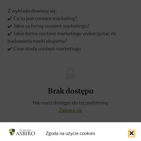
Z wykładu dowiesz się:
✔️ Co to jest content marketing?
✔️ Jakie są formy content marketingu?
✔️ Jakie formy content marketingu wykorzystać do
budowania marki eksperta?
✔️ Case study content marketingu
Brak dostępu
Nie masz dostępu do tej podstrony.
Zaloguj się
O WYKŁADOWCY
Zgoda na użycie cookies