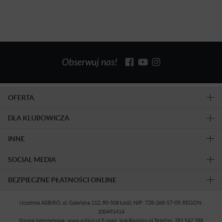
Obserwuj nas!
OFERTA
DLA KLUBOWICZA
INNE
SOCIAL MEDIA
BEZPIECZNE PŁATNOŚCI ONLINE
Uczelnia ASBiRO, ul. Gdańska 112, 90-508 Łódź, NIP: 728-268-57-09, REGON:
100491414
Strona internetowa: www.asbiro.pl E-mail: bok@asbiro.pl Telefon: 781 542 288