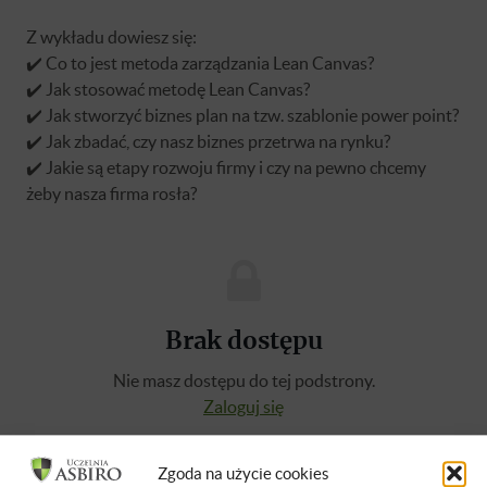
Z wykładu dowiesz się:
✔️ Co to jest metoda zarządzania Lean Canvas?
✔️ Jak stosować metodę Lean Canvas?
✔️ Jak stworzyć biznes plan na tzw. szablonie power point?
✔️ Jak zbadać, czy nasz biznes przetrwa na rynku?
✔️ Jakie są etapy rozwoju firmy i czy na pewno chcemy
żeby nasza firma rosła?
Brak dostępu
Nie masz dostępu do tej podstrony.
Zaloguj się
Zgoda na użycie cookies
O WYKŁADOWCY