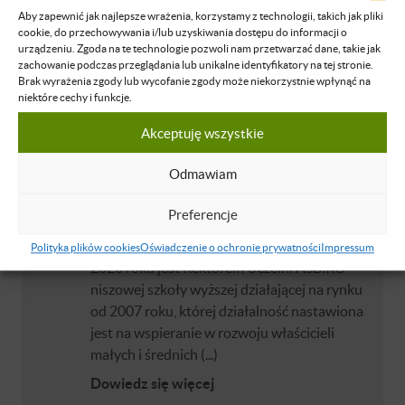
Aby zapewnić jak najlepsze wrażenia, korzystamy z technologii, takich jak pliki
cookie, do przechowywania i/lub uzyskiwania dostępu do informacji o
Elżbieta Marciniak
urządzeniu. Zgoda na te technologie pozwoli nam przetwarzać dane, takie jak
zachowanie podczas przeglądania lub unikalne identyfikatory na tej stronie.
Wraz z wspólnikami założyła i tworzyła
Brak wyrażenia zgody lub wycofanie zgody może niekorzystnie wpłynąć na
spółkę giełdową Bakalland S.A. Z
niektóre cechy i funkcje.
wykształcenia dr nauk ekonomicznych. Od
Akceptuję wszystkie
lat z wielką pasją i energią dzieli się z
przedsiębiorcami swoim doświadczeniem
Odmawiam
oraz wiedzą, jak efektywnie przechodzić
przez poszczególne etapy rozwoju małej i
Preferencje
średniej firmy aby z sukcesami budować
stabilne i prężnie działające organizacje. Od
Polityka plików cookies
Oświadczenie o ochronie prywatności
Impressum
2020 roku jest Rektorem Uczelni ASBiRO –
niszowej szkoły wyższej działającej na rynku
od 2007 roku, której działalność nastawiona
jest na wspieranie w rozwoju właścicieli
małych i średnich (...)
Dowiedz się więcej