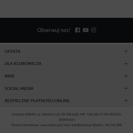
Obserwuj nas!
OFERTA
DLA KLUBOWICZA
INNE
SOCIAL MEDIA
BEZPIECZNE PŁATNOŚCI ONLINE
Uczelnia ASBiRO, ul. Gdańska 112, 90-508 Łódź, NIP: 728-268-57-09, REGON:
100491414
Strona internetowa: www.asbiro.pl E-mail: bok@asbiro.pl Telefon: 781 542 288