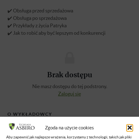
✔️ Obsługa przed sprzedażowa
✔️ Obsługa po sprzedażowa
✔️ Przykłady z życia Patryka
✔️ Jak to robić aby być lepszym od konkurencji
Brak dostępu
Nie masz dostępu do tej podstrony.
Zaloguj się
O WYKŁADOWCY
Zgoda na użycie cookies
Patrik Kowalczyk
Aby zapewnić jak najlepsze wrażenia, korzystamy z technologii, takich jak pliki