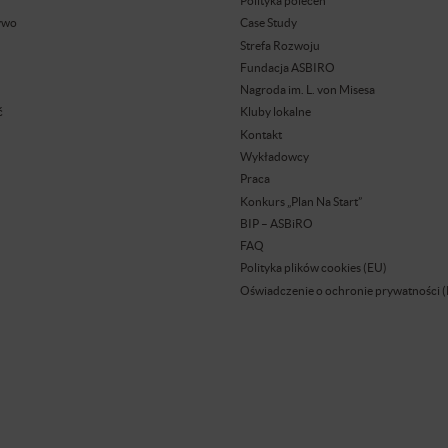
Polityka poleceń
ywo
Case Study
Strefa Rozwoju
Fundacja ASBIRO
Nagroda im. L. von Misesa
ć
Kluby lokalne
Kontakt
Wykładowcy
Praca
Konkurs „Plan Na Start”
BIP – ASBiRO
FAQ
Polityka plików cookies (EU)
Oświadczenie o ochronie prywatności 