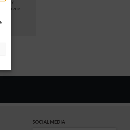
0 klasy
 cykliczne
ub
SOCIAL MEDIA