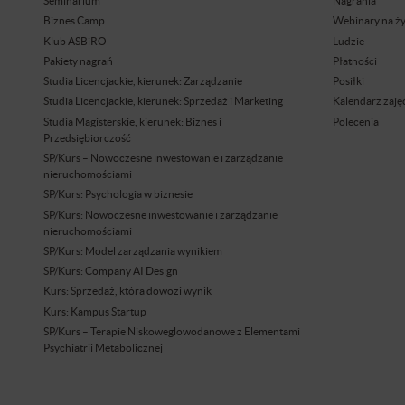
Seminarium
Nagrania
Biznes Camp
Webinary na ż
Klub ASBiRO
Ludzie
Pakiety nagrań
Płatności
Studia Licencjackie, kierunek: Zarządzanie
Posiłki
Studia Licencjackie, kierunek: Sprzedaż i Marketing
Kalendarz zaję
Studia Magisterskie, kierunek: Biznes i
Polecenia
Przedsiębiorczość
SP/Kurs – Nowoczesne inwestowanie i zarządzanie
nieruchomościami
SP/Kurs: Psychologia w biznesie
SP/Kurs: Nowoczesne inwestowanie i zarządzanie
nieruchomościami
SP/Kurs: Model zarządzania wynikiem
SP/Kurs: Company AI Design
Kurs: Sprzedaż, która dowozi wynik
Kurs: Kampus Startup
SP/Kurs – Terapie Niskoweglowodanowe z Elementami
Psychiatrii Metabolicznej