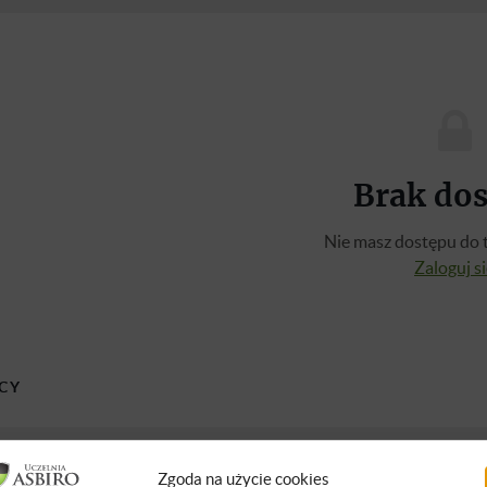
Brak do
Nie masz dostępu do t
Zaloguj s
CY
z Wawrowski
Zgoda na użycie cookies