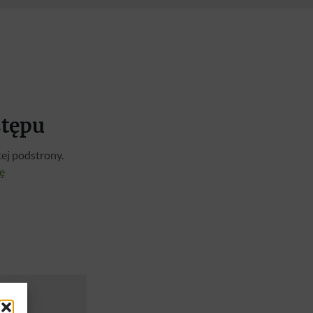
stępu
ej podstrony.
ię