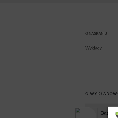
O NAGRANIU
Wykłady
O WYKŁADOW
Bartos