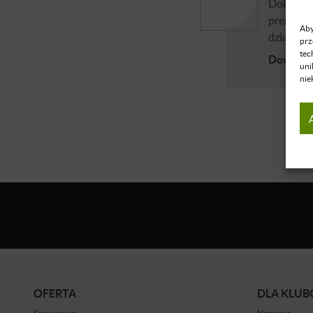
Doktor ma
premium 
Aby
działania
prz
tec
Dowiedz 
uni
nie
OFERTA
DLA KLU