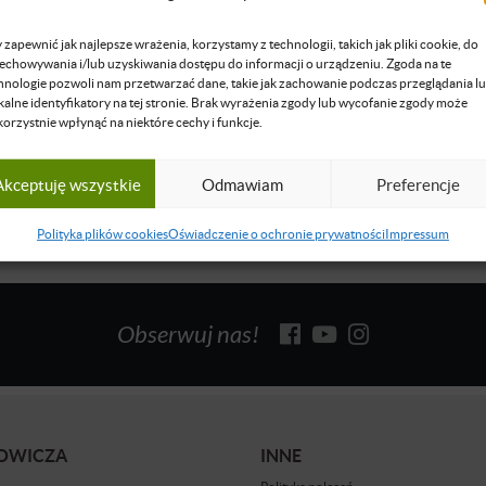
rketingu, przedsiębiorca. CEO Be on Top - agencji reklamowej 36
w której odpowiednio przygotowana strategia marketingowa oraz
 zapewnić jak najlepsze wrażenia, korzystamy z technologii, takich jak pliki cookie, do
 to klucz do sukcesu każdej marki.
echowywania i/lub uzyskiwania dostępu do informacji o urządzeniu. Zgoda na te
hnologie pozwoli nam przetwarzać dane, takie jak zachowanie podczas przeglądania l
się więcej
kalne identyfikatory na tej stronie. Brak wyrażenia zgody lub wycofanie zgody może
korzystnie wpłynąć na niektóre cechy i funkcje.
Akceptuję wszystkie
Odmawiam
Preferencje
Polityka plików cookies
Oświadczenie o ochronie prywatności
Impressum
Obserwuj nas!
BOWICZA
INNE