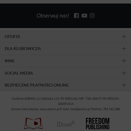
Obserwuj nas!
OFERTA
DLA KLUBOWICZA
INNE
SOCIAL MEDIA
BEZPIECZNE PŁATNOŚCI ONLINE
Uczelnia ASBiRO, ul. Gdańska 112, 90-508 Łódź, NIP: 728-268-57-09, REGON:
100491414
Strona internetowa: www.asbiro.pl E-mail: bok@asbiro.pl Telefon: 781 542 288