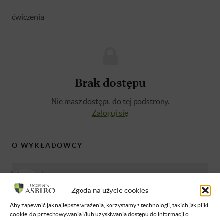
ćwiczenia
Brak dostępu
Nie masz dostępu do tej podstrony.
Zaloguj się
O WYKŁADOWCY
Piotr Mrzygłód
ARCHITEKT MARKETINGU Doświadczony
Zgoda na użycie cookies
Interim Manager specjalizujący się w
Aby zapewnić jak najlepsze wrażenia, korzystamy z technologii, takich jak pliki
obszarach marketingu strategicznego i
cookie, do przechowywania i/lub uzyskiwania dostępu do informacji o