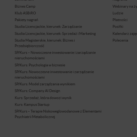
Biznes Camp
Webinary na ż
Klub ASBiRO
Ludzie
Pakiety nagrań
Płatności
Studia Licencjackie, kierunek: Zarządzanie
Posiłki
Studia Licencjackie, kierunek: Sprzedaż i Marketing
Kalendarz zaję
Studia Magisterskie, kierunek: Biznes i
Polecenia
Przedsiębiorczość
SP/Kurs – Nowoczesne inwestowanie i zarządzanie
nieruchomościami
SP/Kurs: Psychologia w biznesie
SP/Kurs: Nowoczesne inwestowanie i zarządzanie
nieruchomościami
SP/Kurs: Model zarządzania wynikiem
SP/Kurs: Company AI Design
Kurs: Sprzedaż, która dowozi wynik
Kurs: Kampus Startup
SP/Kurs – Terapie Niskoweglowodanowe z Elementami
Psychiatrii Metabolicznej