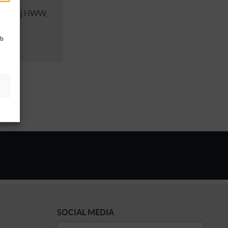
 prawnej HWW,
ub
SOCIAL MEDIA