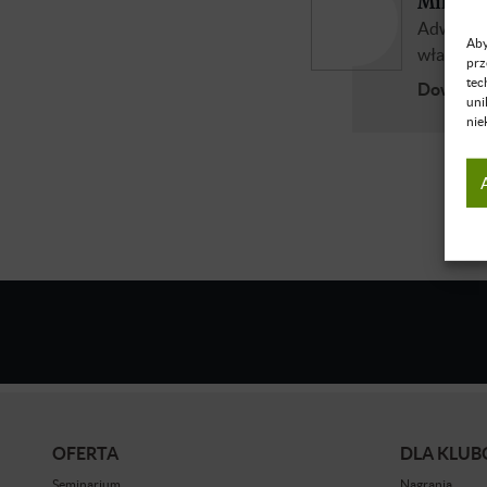
Mikołaj
Adwokat,
Aby
właścicie
prz
tec
Dowiedz 
uni
nie
OFERTA
DLA KLU
Seminarium
Nagrania