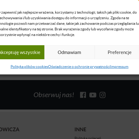
 Hewelt
 doradca podatkowy i restrukturyzacyjny, wspólnik w kancelarii
 zapewnić jak najlepsze wrażenia, korzystamy z technologii, takich jak pliki cookie, do
l Strzelnicy FSO.
echowywania i/lub uzyskiwania dostępu do informacji o urządzeniu. Zgoda na te
hnologie pozwoli nam przetwarzać dane, takie jak zachowanie podczas przeglądania l
się więcej
kalne identyfikatory na tej stronie. Brak wyrażenia zgody lub wycofanie zgody może
korzystnie wpłynąć na niektóre cechy i funkcje.
Akceptuję wszystkie
Odmawiam
Preferencje
Polityka plików cookies
Oświadczenie o ochronie prywatności
Impressum
Obserwuj nas!
BOWICZA
INNE
Polityka poleceń