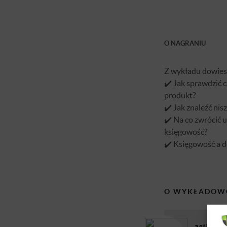
O NAGRANIU
Z wykładu dowiesz
✔️ Jak sprawdzić c
produkt?
✔️ Jak znaleźć nis
✔️ Na co zwrócić 
księgowość?
✔️ Księgowość a 
O WYKŁADOW