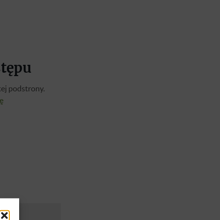
stępu
ej podstrony.
ię