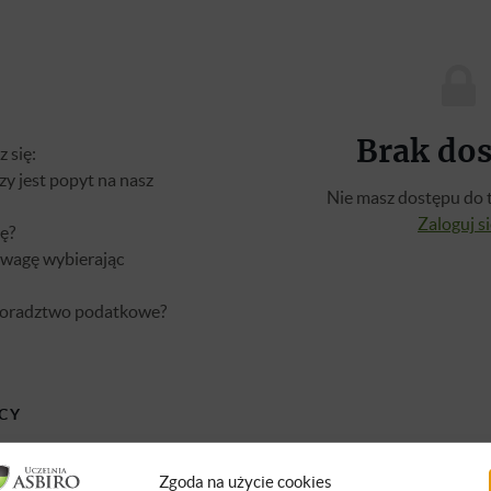
Brak do
 się:
zy jest popyt na nasz
Nie masz dostępu do t
Zaloguj s
zę?
uwagę wybierając
doradztwo podatkowe?
CY
Zgoda na użycie cookies