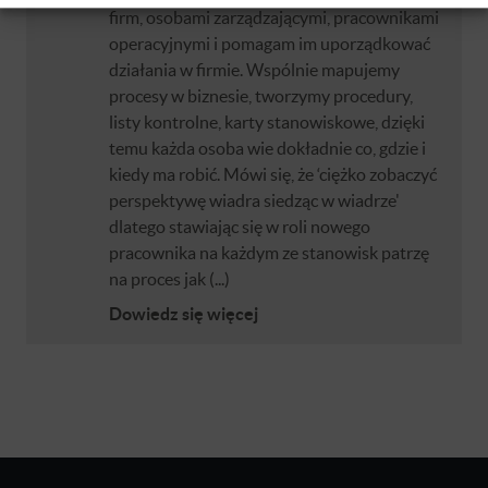
firm, osobami zarządzającymi, pracownikami
operacyjnymi i pomagam im uporządkować
działania w firmie. Wspólnie mapujemy
procesy w biznesie, tworzymy procedury,
listy kontrolne, karty stanowiskowe, dzięki
temu każda osoba wie dokładnie co, gdzie i
kiedy ma robić. Mówi się, że ‘ciężko zobaczyć
perspektywę wiadra siedząc w wiadrze'
dlatego stawiając się w roli nowego
pracownika na każdym ze stanowisk patrzę
na proces jak (...)
Dowiedz się więcej