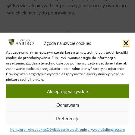
✔️ Będziesz lepiej widzieć poszczególne procesy i istniejące
w nich elementy do poprawienia.
Zgoda na użycie cookies
Brak dostępu
Aby zapewnić jak najlepsze wrażenia, korzystamy z technologii, takich jak pliki
cookie, do przechowywania i/lub uzyskiwania dostępu do informacji o
urządzeniu. Zgoda na te technologie pozwoli nam przetwarzać dane, takie jak
Nie masz dostępu do tej podstrony.
zachowanie podczas przeglądania lub unikalne identyfikatory na tej stronie.
Zaloguj się
Brak wyrażenia zgody lub wycofanie zgody może niekorzystnie wpłynąć na
niektóre cechy i funkcje.
Akceptuję wszystkie
O WYKŁADOWCY
Odmawiam
Małgorzata Wierzbicka
Peter Drucker powiedział, że „poprawiać
Preferencje
można tylko to co można zmierzyć” dlatego
Polityka plików cookies
Oświadczenie o ochronie prywatności
Impressum
na co dzień współpracuję z właścicielami