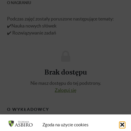
O NAGRANIU
Podczas zajęć zostały poruszone następujące tematy:
✔️Nauka nowych słówek
✔️ Rozwiązywanie zadań
Brak dostępu
Nie masz dostępu do tej podstrony.
Zaloguj się
O WYKŁADOWCY
Zgoda na użycie cookies
Anetta Grzanek