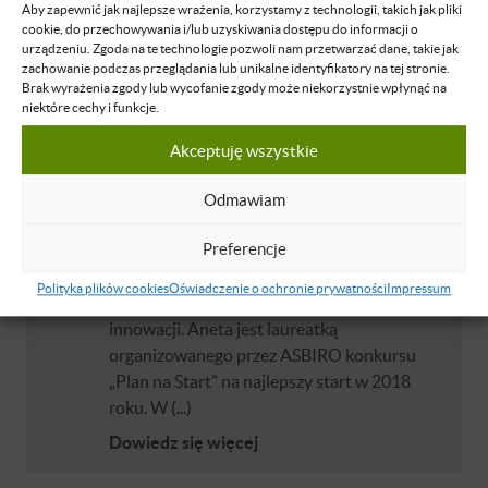
Aby zapewnić jak najlepsze wrażenia, korzystamy z technologii, takich jak pliki
Założycielka i właścicielka Centrum
cookie, do przechowywania i/lub uzyskiwania dostępu do informacji o
Językowego CONVERS. Z wykształcenia
urządzeniu. Zgoda na te technologie pozwoli nam przetwarzać dane, takie jak
filolog, manager i tłumacz języka
zachowanie podczas przeglądania lub unikalne identyfikatory na tej stronie.
Brak wyrażenia zgody lub wycofanie zgody może niekorzystnie wpłynąć na
angielskiego. Jedyna Polka, która posiada
niektóre cechy i funkcje.
Certyfikat Trenera Matematyki Mentalnej
przyznany w Chiba w Japonii przez Japoński
Akceptuję wszystkie
Związek Sorobanu. Jest pomysłodawczynią i
współtwórczynią Neuromatematyki oraz
Odmawiam
CLIL (Content and Language Integrated
Preferencje
Learning) Business - nowej metody
nauczania przyszłych liderów
Polityka plików cookies
Oświadczenie o ochronie prywatności
Impressum
przygotowanych do konkurowania w świecie
innowacji. Aneta jest laureatką
organizowanego przez ASBIRO konkursu
„Plan na Start” na najlepszy start w 2018
roku. W (...)
Dowiedz się więcej