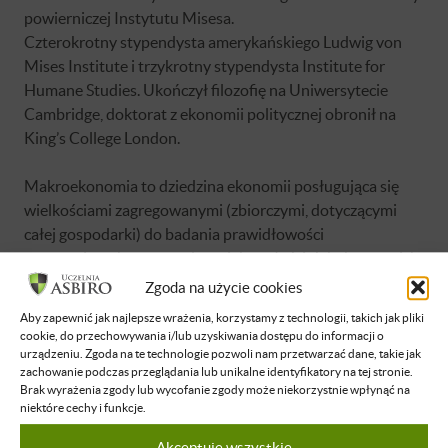
powierniczej Instytutu Misesa.
Czterokrotny stypendysta amerykańskiego Ludwig von
Mises Institute i trzykrotny stypendysta Institute for
Humane Studies. Ukończył filozofię na Uniwersytecie
Cambridge, doktorat z ekonomii politycznej obronił na
King’s College London.
Makroekonomia to dziedzina ekonomii posługująca się
wielkościami zagregowanymi (zbiorczymi, dotyczącymi
całej gospodarki) do badania prawidłowości
występujących w gospodarce jako całości. Jakub w swoich
wykładach, w sposób prosty, ciekawy i praktyczny
Zgoda na użycie cookies
wprowadzi Cię w świat ekonomii i jego zagadnień.
Aby zapewnić jak najlepsze wrażenia, korzystamy z technologii, takich jak pliki
cookie, do przechowywania i/lub uzyskiwania dostępu do informacji o
urządzeniu. Zgoda na te technologie pozwoli nam przetwarzać dane, takie jak
zachowanie podczas przeglądania lub unikalne identyfikatory na tej stronie.
Brak wyrażenia zgody lub wycofanie zgody może niekorzystnie wpłynąć na
niektóre cechy i funkcje.
Brak dostępu
Akceptuję wszystkie