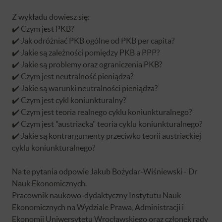
Z wykładu dowiesz się:
✔️ Czym jest PKB?
✔️ Jak odróżniać PKB ogólne od PKB per capita?
✔️ Jakie są zależności pomiędzy PKB a PPP?
✔️ Jakie są problemy oraz ograniczenia PKB?
✔️ Czym jest neutralność pieniądza?
✔️ Jakie są warunki neutralności pieniądza?
✔️ Czym jest cykl koniunkturalny?
✔️ Czym jest teoria realnego cyklu koniunkturalnego?
✔️ Czym jest "austriacka" teoria cyklu koniunkturalnego?
✔️ Jakie są kontrargumenty przeciwko teorii austriackiej
cyklu koniunkturalnego?
Na te pytania odpowie Jakub Bożydar-Wiśniewski - Dr
Nauk Ekonomicznych.
Pracownik naukowo-dydaktyczny Instytutu Nauk
Ekonomicznych na Wydziale Prawa, Administracji i
Ekonomii Uniwersytetu Wrocławskiego oraz członek rady