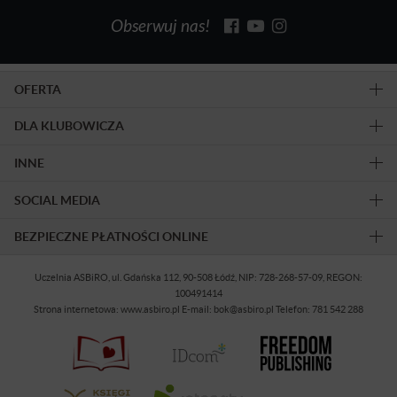
Obserwuj nas!
OFERTA
DLA KLUBOWICZA
INNE
SOCIAL MEDIA
BEZPIECZNE PŁATNOŚCI ONLINE
Uczelnia ASBiRO, ul. Gdańska 112, 90-508 Łódź, NIP: 728-268-57-09, REGON:
100491414
Strona internetowa: www.asbiro.pl E-mail: bok@asbiro.pl Telefon: 781 542 288