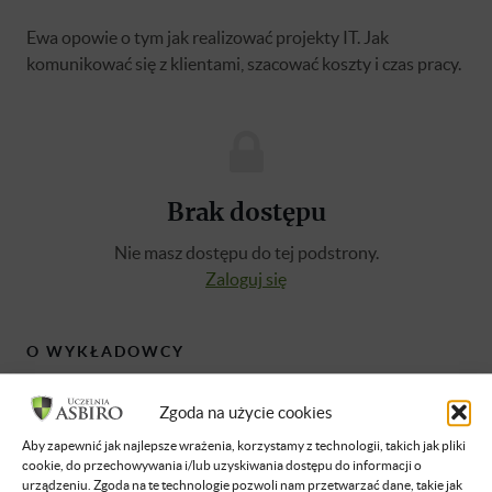
Ewa opowie o tym jak realizować projekty IT. Jak
komunikować się z klientami, szacować koszty i czas pracy.
Brak dostępu
Nie masz dostępu do tej podstrony.
Zaloguj się
O WYKŁADOWCY
Zgoda na użycie cookies
Ewa Zmysłowska
Wszechstronnie wykształcony inżynier,
Aby zapewnić jak najlepsze wrażenia, korzystamy z technologii, takich jak pliki
cookie, do przechowywania i/lub uzyskiwania dostępu do informacji o
doktor nauk technicznych, miłośnik sztuk
urządzeniu. Zgoda na te technologie pozwoli nam przetwarzać dane, takie jak