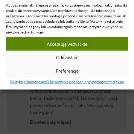
Aby zapewnić jak najlepsze wrażenia, korzystamy z technologii, takich jak pliki
cookie, do przechowywania i/lub uzyskiwania dostępu do informacji o
Mariusz Mszyca
urządzeniu. Zgoda na te technologie pozwoli nam przetwarzać dane, takie jak
Na co dzień jestem przedsiębiorcą, prowadzę
zachowanie podczas przeglądania lub unikalne identyfikatory na tej stronie.
firmę produkcyjną o zasięgu europejskim
Brak wyrażenia zgody lub wycofanie zgody może niekorzystnie wpłynąć na
niektóre cechy i funkcje.
zatrudniając 80 osób o rocznych obrotach 23
mln zł. Nasze produkty trafiają do firm takich
Akceptuję wszystkie
jak BMW, VW, Porsche czy Daimler-
Mercedes. Z wykształcenia jestem
Odmawiam
ekonomistą z dyplomem MBA Oxford
Brooks University, ukończyłem także studia z
Preferencje
zakresu zarządzania, marketingu,
Polityka plików cookies
Oświadczenie o ochronie prywatności
Impressum
rachunkowości i finansów. Wspieram innych
w budowaniu swoich biznesów poprzez
konsultacje oraz książki: Jak stworzyć swój
pierwszy biznes" oraz "Jak stworzyć swój
biznesplan".
Dowiedz się więcej