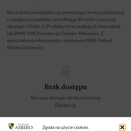
Na co dzień przedsiębiorca, prowadzący firmę produkcyjną
o zasięgu europejskim zatrudniając 80 osób o rocznych
obrotach 23 mln zł. Produkty firmy trafiają do firm takich
jak BMW, VW, Porsche czy Daimler-Mercedes. Z
wykształcenia ekonomista z dyplomem MBA Oxford
Brooks University,
Brak dostępu
Nie masz dostępu do tej podstrony.
Zaloguj się
O WYKŁADOWCACH
Zgoda na użycie cookies