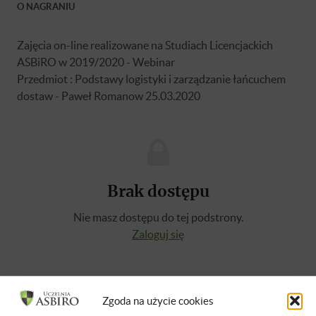
O NAGRANIU
Zajęcia on-line realizowane na Studiach Licencjackich
ASBiRO w 2019/2020 - Webinar
Przedmiot : Podstawy logistyki i zarządzanie łańcuchem
dostaw - Paweł Romanow 25.03.2020
Brak dostępu
Nie masz dostępu do tej podstrony.
Zaloguj się
O WYKŁADOWCY
Zgoda na użycie cookies