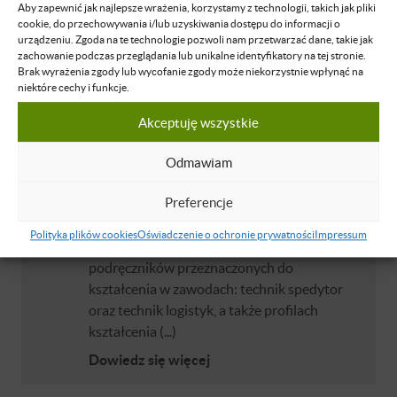
Aby zapewnić jak najlepsze wrażenia, korzystamy z technologii, takich jak pliki
Paweł Romanow
cookie, do przechowywania i/lub uzyskiwania dostępu do informacji o
Doktor nauk ekonomicznych; absolwent
urządzeniu. Zgoda na te technologie pozwoli nam przetwarzać dane, takie jak
Akademii Ekonomicznej w Poznaniu. Jest
zachowanie podczas przeglądania lub unikalne identyfikatory na tej stronie.
Brak wyrażenia zgody lub wycofanie zgody może niekorzystnie wpłynąć na
wykładowcą Wyższej Szkoły Logistyki w
niektóre cechy i funkcje.
Poznaniu. Specjalizuje się w zakresie
zarządzania transportem w łańcuchach
Akceptuję wszystkie
dostaw, również a aspekcie procesu zmian
zachodzących w sektorze usług TSL. Posiada
Odmawiam
bogaty dorobek publikacyjny z dziedziny
Preferencje
logistyki transportu. Jest także rzeczoznawcą
do spraw programów nauczania i profili
Polityka plików cookies
Oświadczenie o ochronie prywatności
Impressum
kształcenia ogólnozawodowego oraz
podręczników przeznaczonych do
kształcenia w zawodach: technik spedytor
oraz technik logistyk, a także profilach
kształcenia (...)
Dowiedz się więcej