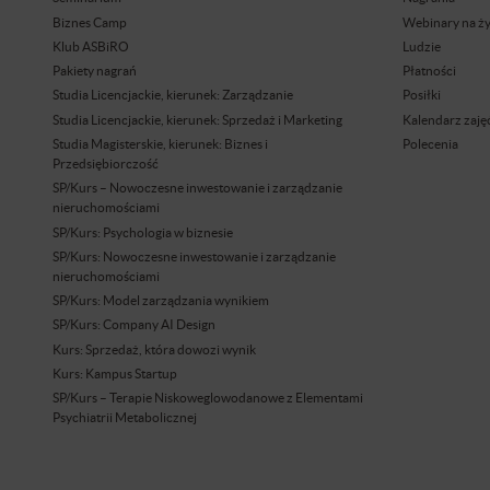
Biznes Camp
Webinary na ż
Klub ASBiRO
Ludzie
Pakiety nagrań
Płatności
Studia Licencjackie, kierunek: Zarządzanie
Posiłki
Studia Licencjackie, kierunek: Sprzedaż i Marketing
Kalendarz zaję
Studia Magisterskie, kierunek: Biznes i
Polecenia
Przedsiębiorczość
SP/Kurs – Nowoczesne inwestowanie i zarządzanie
nieruchomościami
SP/Kurs: Psychologia w biznesie
SP/Kurs: Nowoczesne inwestowanie i zarządzanie
nieruchomościami
SP/Kurs: Model zarządzania wynikiem
SP/Kurs: Company AI Design
Kurs: Sprzedaż, która dowozi wynik
Kurs: Kampus Startup
SP/Kurs – Terapie Niskoweglowodanowe z Elementami
Psychiatrii Metabolicznej