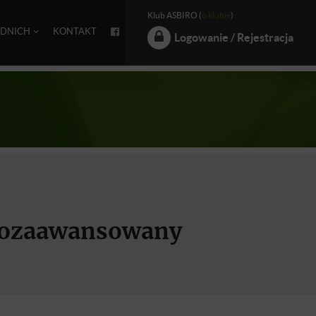
Klub ASBIRO (
o klubie
)
EDNICH
KONTAKT
Logowanie / Rejestracja
dniozaawansowany