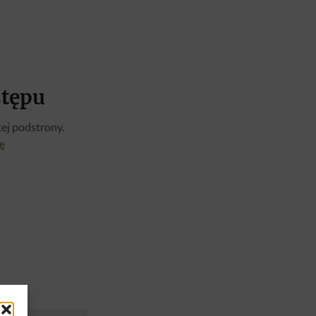
stępu
ej podstrony.
ię