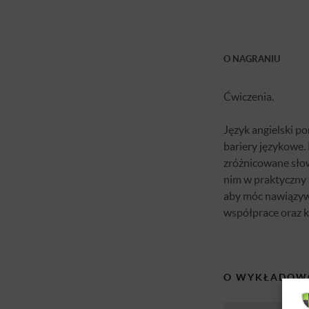
O NAGRANIU
Ćwiczenia.
Język angielski p
bariery językowe.
zróżnicowane słow
nim w praktyczny 
aby móc nawiązyw
współprace oraz k
O WYKŁADOW