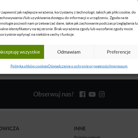
upezin
 zapewnić jak najlepsze wrażenia, korzystamy z technologii, takich jak pliki cookie, do
zyka angielskiego z Serbii.
echowywania i/lub uzyskiwania dostępu do informacji o urządzeniu. Zgoda na te
hnologie pozwoli nam przetwarzać dane, takie jak zachowanie podczas przeglądania l
się więcej
kalne identyfikatory na tej stronie. Brak wyrażenia zgody lub wycofanie zgody może
korzystnie wpłynąć na niektóre cechy i funkcje.
Akceptuję wszystkie
Odmawiam
Preferencje
Polityka plików cookies
Oświadczenie o ochronie prywatności
Impressum
Obserwuj nas!
BOWICZA
INNE
Polityka poleceń