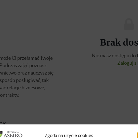
Brak do
Nie masz dostępu do t
omoże Ci przełamać Twoje
Zaloguj s
 Podczas zajęć poznasz
nictwo oraz nauczysz się
sposób posługiwać, tak,
ać relacje biznesowe,
ontrakty.
CY
Zgoda na użycie cookies