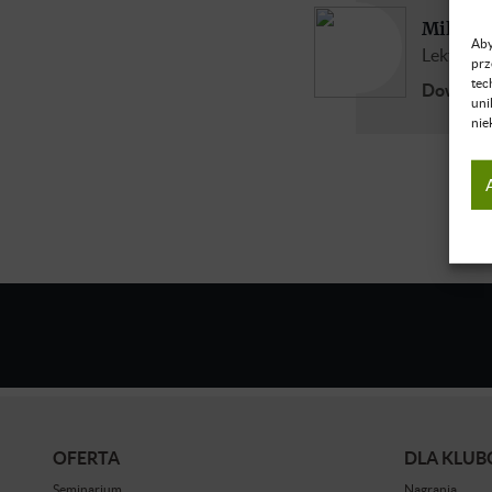
Milan P
Aby
Lektor ję
prz
tec
Dowiedz 
uni
nie
OFERTA
DLA KLU
Seminarium
Nagrania