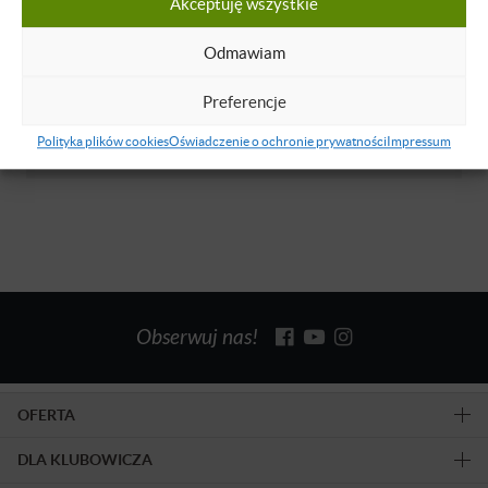
Akceptuję wszystkie
O WYKŁADOWCY
Odmawiam
Milan Pupezin
Preferencje
Lektor języka angielskiego z Serbii.
Polityka plików cookies
Oświadczenie o ochronie prywatności
Impressum
Dowiedz się więcej
Obserwuj nas!
OFERTA
DLA KLUBOWICZA