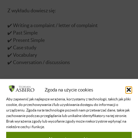
Z wykładu dowiesz się:
✔️ Writing a complaint / letter of complaint
✔️ Past Simple
✔️ Present Simple
✔️ Case study
✔️ Vocabulary
✔️ Conversation / discussions
Zgoda na użycie cookies
Aby zapewnić jak najlepsze wrażenia, korzystamy z technologii, takich jak pliki
Brak dostępu
cookie, do przechowywania i/lub uzyskiwania dostępu do informacji o
urządzeniu. Zgoda na te technologie pozwoli nam przetwarzać dane, takie jak
Nie masz dostępu do tej podstrony.
zachowanie podczas przeglądania lub unikalne identyfikatory na tej stronie.
Brak wyrażenia zgody lub wycofanie zgody może niekorzystnie wpłynąć na
Zaloguj się
niektóre cechy i funkcje.