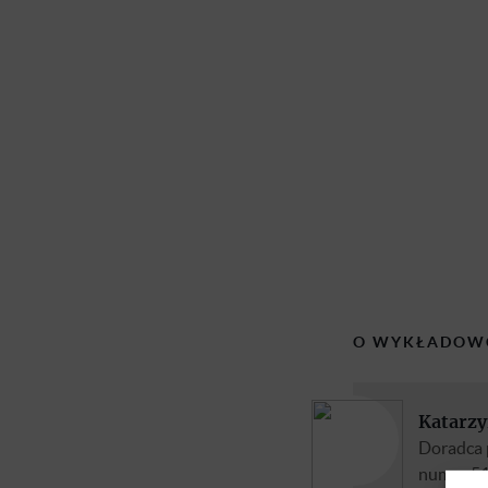
O WYKŁADOW
Katarzy
Doradca 
numer 51