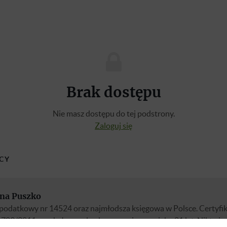
Brak dostępu
Nie masz dostępu do tej podstrony.
Zaloguj się
CY
na Puszko
podatkowy nr 14524 oraz najmłodsza księgowa w Polsce. Certyfi
789/2011 uzyskałam w drodze egzaminu w wieku 21 lat. Nikt nie