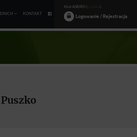
Klub ASBIRO (
o klubie
)
EDNICH
KONTAKT
Logowanie / Rejestracja
a Puszko