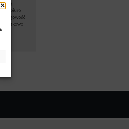
młodszą
adząc biuro
zę księgowość
). Dodatkowo
ub