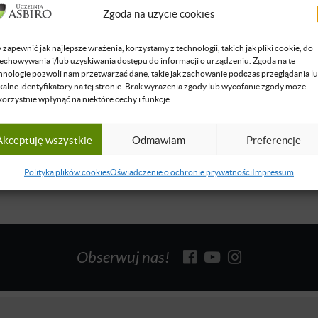
, a teraz, po deregulacji zawodu, nikt już nie zdobędzie, więc "naj
Zgoda na użycie cookies
" będę nawet na emeryturze :) Działam głównie na Podlasiu prow
we od 2012 r. Obsługuję klientów z całej Polski (obecnie prowad
 zapewnić jak najlepsze wrażenia, korzystamy z technologii, takich jak pliki cookie, do
 z Małopolski, Podkarpacia, Dolnego Śląska i oczywiście Podlasia
echowywania i/lub uzyskiwania dostępu do informacji o urządzeniu. Zgoda na te
hnologie pozwoli nam przetwarzać dane, takie jak zachowanie podczas przeglądania l
auczycielem przedmiotów zawodowych technika (...)
kalne identyfikatory na tej stronie. Brak wyrażenia zgody lub wycofanie zgody może
się więcej
korzystnie wpłynąć na niektóre cechy i funkcje.
Akceptuję wszystkie
Odmawiam
Preferencje
Polityka plików cookies
Oświadczenie o ochronie prywatności
Impressum
Obserwuj nas!