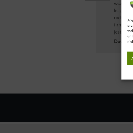
wcześniej
księgową
rachunko
Aby
firm m.in
prz
tec
jestem n
uni
Dowiedz 
nie