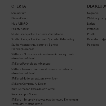
OFERTA
DLA KLU
Seminarium
Nagrania
Biznes Camp
Webinary na ż
Klub ASBiRO
Ludzie
Pakiety nagrań
Płatności
Studia Licencjackie, kierunek: Zarządzanie
Posiłki
Studia Licencjackie, kierunek: Sprzedaż i Marketing
Kalendarz zaję
Studia Magisterskie, kierunek: Biznes i
Polecenia
Przedsiębiorczość
SP/Kurs – Nowoczesne inwestowanie i zarządzanie
nieruchomościami
SP/Kurs: Psychologia w biznesie
SP/Kurs: Nowoczesne inwestowanie i zarządzanie
nieruchomościami
SP/Kurs: Model zarządzania wynikiem
SP/Kurs: Company AI Design
Kurs: Sprzedaż, która dowozi wynik
Kurs: Kampus Startup
SP/Kurs – Terapie Niskoweglowodanowe z Elementami
Psychiatrii Metabolicznej