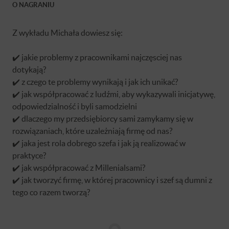
O NAGRANIU
Z wykładu Michała dowiesz się:
✔️ jakie problemy z pracownikami najczęsciej nas
dotykają?
✔️ z czego te problemy wynikają i jak ich unikać?
✔️ jak współpracować z ludźmi, aby wykazywali inicjatywę,
odpowiedzialność i byli samodzielni
✔️ dlaczego my przedsiębiorcy sami zamykamy się w
rozwiązaniach, które uzależniają firmę od nas?
✔️ jaka jest rola dobrego szefa i jak ją realizować w
praktyce?
✔️ jak współpracować z Millenialsami?
✔️ jak tworzyć firmę, w której pracownicy i szef są dumni z
tego co razem tworzą?