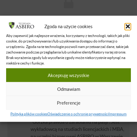
Brak dostępu
Zgoda na użycie cookies
Nie masz dostępu do tej podstrony.
Aby zapewnić jak najlepsze wrażenia, korzystamy z technologii, takich jak pliki
Zaloguj się
cookie, do przechowywania i/lub uzyskiwania dostępu do informacji o
urządzeniu. Zgoda na te technologie pozwoli nam przetwarzać dane, takie jak
zachowanie podczas przeglądania lub unikalne identyfikatory na tej stronie.
Brak wyrażenia zgody lub wycofanie zgody może niekorzystnie wpłynąć na
O WYKŁADOWCY
niektóre cechy i funkcje.
Akceptuję wszystkie
Michał Kosel
Michał Kosel, przedsiębiorca, dziennikarz,
Odmawiam
założyciel Kancelarii Irbis oraz Fundacji
Zarabiaj Na Pasji - Autor trzech książek:
Preferencje
„Gorzka prawda o przedsiębiorczości”,
„Gorzka prawda o rynku pracownika” oraz
Polityka plików cookies
Oświadczenie o ochronie prywatności
Impressum
"Gorzka prawda o zarabianiu na pasji". Jest
wykładowcą na studiach licencjackich i MBA,
na uczelni biznesowej ASBIRO w Warszawie,