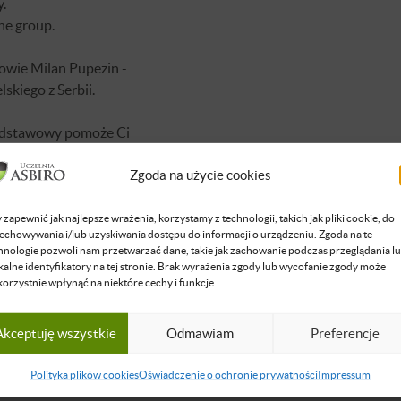
.
he group.
owie Milan Pupezin -
lskiego z Serbii.
podstawowy pomoże Ci
ariery językowe. Podczas
Zgoda na użycie cookies
óżnicowane słownictwo oraz
w praktyczny sposób
aby móc nawiązywać relacje
 zapewnić jak najlepsze wrażenia, korzystamy z technologii, takich jak pliki cookie, do
echowywania i/lub uzyskiwania dostępu do informacji o urządzeniu. Zgoda na te
race oraz kontrakty.
hnologie pozwoli nam przetwarzać dane, takie jak zachowanie podczas przeglądania l
kalne identyfikatory na tej stronie. Brak wyrażenia zgody lub wycofanie zgody może
korzystnie wpłynąć na niektóre cechy i funkcje.
CY
Akceptuję wszystkie
Odmawiam
Preferencje
Polityka plików cookies
Oświadczenie o ochronie prywatności
Impressum
upezin