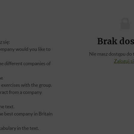
Brak do
 się:
ompany would you like to
Nie masz dostępu do t
Zaloguj s
e different companies of
me
 exercises with the group.
tract from a company
e text.
he best company in Britain
bulary in the text.