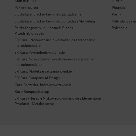
Klub ASBiRO
Ludzie
Pakiety nagrań
Płatności
Studia Licencjackie, kierunek: Zarządzanie
Posiłki
Studia Licencjackie, kierunek: Sprzedaż i Marketing
Kalendarz zaję
Studia Magisterskie, kierunek: Biznes i
Polecenia
Przedsiębiorczość
SP/Kurs – Nowoczesne inwestowanie i zarządzanie
nieruchomościami
SP/Kurs: Psychologia w biznesie
SP/Kurs: Nowoczesne inwestowanie i zarządzanie
nieruchomościami
SP/Kurs: Model zarządzania wynikiem
SP/Kurs: Company AI Design
Kurs: Sprzedaż, która dowozi wynik
Kurs: Kampus Startup
SP/Kurs – Terapie Niskoweglowodanowe z Elementami
Psychiatrii Metabolicznej