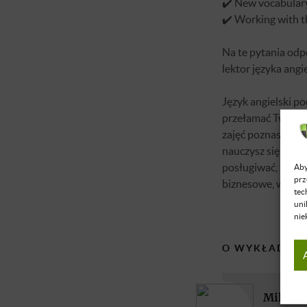
✔️ New vocabulary
✔️ Working with t
Na te pytania odp
lektor języka angie
Język angielski 
przełamać Twoje b
zajęć poznasz zr
nauczysz się nim 
posługiwać, tak, 
Aby
prz
biznesowe, współp
tec
uni
nie
O WYKŁADOW
Milan P