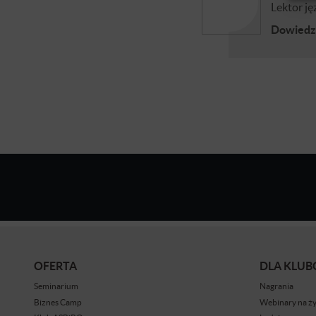
Lektor ję
Dowiedz 
OFERTA
DLA KLU
Seminarium
Nagrania
Biznes Camp
Webinary na ż