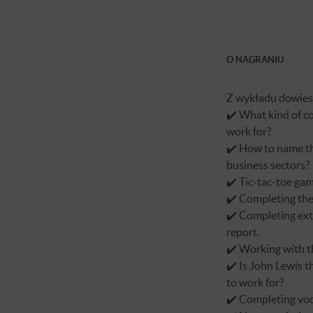
O NAGRANIU
Z wykładu dowiesz
✔️ What kind of c
work for?
✔️ How to name th
business sectors?
✔️ Tic-tac-toe ga
✔️ Completing the
✔️ Completing ex
report.
✔️ Working with th
✔️ Is John Lewis t
to work for?
✔️ Completing voca