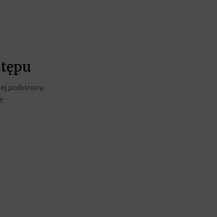
stępu
ej podstrony.
ię