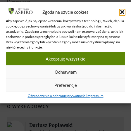
Dietetyczny.
Zgoda na użycie cookies
W trakcie wykładu prelegent opowie o trzech krokach,
Aby zapewnić jak najlepsze wrażenia, korzystamy z technologii, takich jak pliki
które doprowadziły go do zbudowania struktur w firmie
cookie, do przechowywania i/lub uzyskiwania dostępu do informacji o
na fundamencie kultury organizacyjnej.
urządzeniu. Zgoda na te technologie pozwoli nam przetwarzać dane, takie jak
zachowanie podczas przeglądania lub unikalne identyfikatory na tej stronie.
Brak wyrażenia zgody lub wycofanie zgody może niekorzystnie wpłynąć na
niektóre cechy i funkcje.
Akceptuję wszystkie
Brak dostępu
Odmawiam
Nie masz dostępu do tej podstrony.
Preferencje
Zaloguj się
Oświadczenie o ochronie prywatności
Impressum
O WYKŁADOWCY
Dariusz Popławski