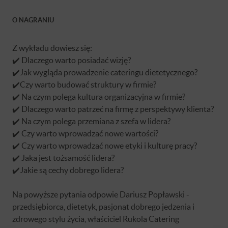
O NAGRANIU
Z wykładu dowiesz się:
✔️ Dlaczego warto posiadać wizję?
✔️Jak wygląda prowadzenie cateringu dietetycznego?
✔️Czy warto budować struktury w firmie?
✔️ Na czym polega kultura organizacyjna w firmie?
✔️ Dlaczego warto patrzeć na firmę z perspektywy klienta?
✔️ Na czym polega przemiana z szefa w lidera?
✔️ Czy warto wprowadzać nowe wartości?
✔️ Czy warto wprowadzać nowe etyki i kulturę pracy?
✔️ Jaka jest tożsamość lidera?
✔️Jakie są cechy dobrego lidera?
Na powyższe pytania odpowie Dariusz Popławski -
przedsiębiorca, dietetyk, pasjonat dobrego jedzenia i
zdrowego stylu życia, właściciel Rukola Catering