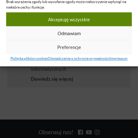
Brak wyrażenia zgody lub wycofanie zgody może niekorzystnie wpłynąć na
niektóre cechy i funkcje.
Akceptuję wszystkie
O WYKŁADOWCY
Odmawiam
Katarzyna Żykwińska
Prowadzenie zajęć dydaktycznych z zakresu
Preferencje
przedsiębiorczości i biznesu, analiz baz
Polityka plików cookies
Oświadczenie o ochronie prywatności
Impressum
danych oraz podstaw technologii
informatycznych
Dowiedz się więcej
Obserwuj nas!