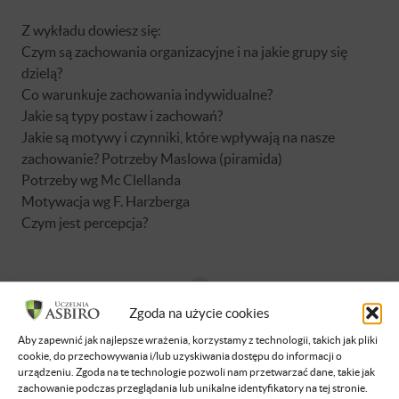
Z wykładu dowiesz się:
Czym są zachowania organizacyjne i na jakie grupy się
dzielą?
Co warunkuje zachowania indywidualne?
Jakie są typy postaw i zachowań?
Jakie są motywy i czynniki, które wpływają na nasze
zachowanie? Potrzeby Maslowa (piramida)
Potrzeby wg Mc Clellanda
Motywacja wg F. Harzberga
Czym jest percepcja?
Zgoda na użycie cookies
Brak dostępu
Aby zapewnić jak najlepsze wrażenia, korzystamy z technologii, takich jak pliki
cookie, do przechowywania i/lub uzyskiwania dostępu do informacji o
urządzeniu. Zgoda na te technologie pozwoli nam przetwarzać dane, takie jak
Nie masz dostępu do tej podstrony.
zachowanie podczas przeglądania lub unikalne identyfikatory na tej stronie.
Zaloguj się