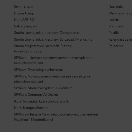
Seminarium
Nagrania
Biznes Camp
Webinary na ż
Klub ASBiRO
Ludzie
Pakiety nagrań
Płatności
Studia Licencjackie, kierunek: Zarządzanie
Posiłki
Studia Licencjackie, kierunek: Sprzedaż i Marketing
Kalendarz zaję
Studia Magisterskie, kierunek: Biznes i
Polecenia
Przedsiębiorczość
SP/Kurs – Nowoczesne inwestowanie i zarządzanie
nieruchomościami
SP/Kurs: Psychologia w biznesie
SP/Kurs: Nowoczesne inwestowanie i zarządzanie
nieruchomościami
SP/Kurs: Model zarządzania wynikiem
SP/Kurs: Company AI Design
Kurs: Sprzedaż, która dowozi wynik
Kurs: Kampus Startup
SP/Kurs – Terapie Niskoweglowodanowe z Elementami
Psychiatrii Metabolicznej