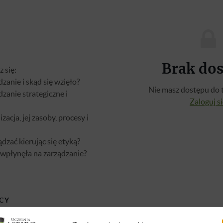
Brak do
 się:
zanie i skąd się wzięło?
Nie masz dostępu do t
zanie strategiczne i
Zaloguj s
zacja, jej zasoby, procesy i
dzać kierując się etyką?
a wpłynęła na zarządzanie?
CY