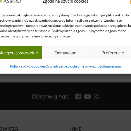
Zgoda na użycie cookies
 Stawasz
a i zarządzanie małymi firmami, ekonomika innowacji, finansowan
 zapewnić jak najlepsze wrażenia, korzystamy z technologii, takich jak pliki cookie, do
echowywania i/lub uzyskiwania dostępu do informacji o urządzeniu. Zgoda na te
iorczość, zarządzanie innowacjami, komercjalizacja technologii.
hnologie pozwoli nam przetwarzać dane, takie jak zachowanie podczas przeglądania l
się więcej
kalne identyfikatory na tej stronie. Brak wyrażenia zgody lub wycofanie zgody może
korzystnie wpłynąć na niektóre cechy i funkcje.
Akceptuję wszystkie
Odmawiam
Preferencje
Polityka plików cookies
Oświadczenie o ochronie prywatności
Impressum
Obserwuj nas!
BOWICZA
INNE