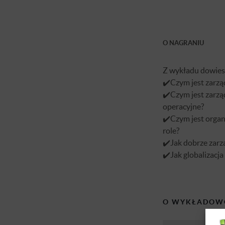
O NAGRANIU
Z wykładu dowiesz
✔️Czym jest zarząd
✔️Czym jest zarząd
operacyjne?
✔️Czym jest organi
role?
✔️Jak dobrze zarzą
✔️Jak globalizacj
O WYKŁADOW