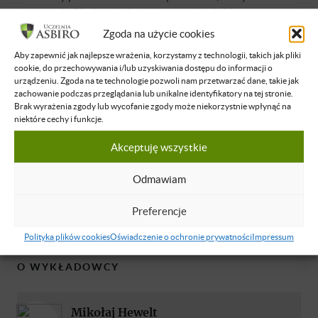
przygotuje Cię do założenia i prowadzenia biznesu.
Poznasz praktyczne zagadnienia związane z rodzajami
Zgoda na użycie cookies
działalności, podatkami, poznasz ciekawe case'y, które
Aby zapewnić jak najlepsze wrażenia, korzystamy z technologii, takich jak pliki
pomogą Ci uniknąć popełniania błędów i przygotują na
cookie, do przechowywania i/lub uzyskiwania dostępu do informacji o
różne sytuacje.
urządzeniu. Zgoda na te technologie pozwoli nam przetwarzać dane, takie jak
zachowanie podczas przeglądania lub unikalne identyfikatory na tej stronie.
Brak wyrażenia zgody lub wycofanie zgody może niekorzystnie wpłynąć na
niektóre cechy i funkcje.
Akceptuję wszystkie
Brak dostępu
Odmawiam
Nie masz dostępu do tej podstrony.
Preferencje
Zaloguj się
Polityka plików cookies
Oświadczenie o ochronie prywatności
Impressum
O WYKŁADOWCY
Mikołaj Hewelt