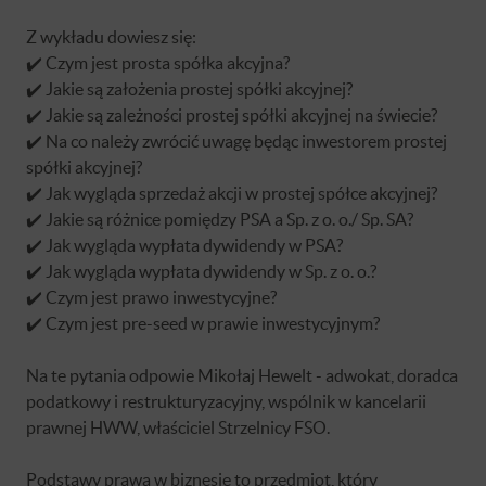
Z wykładu dowiesz się:
✔️ Czym jest prosta spółka akcyjna?
✔️ Jakie są założenia prostej spółki akcyjnej?
✔️ Jakie są zależności prostej spółki akcyjnej na świecie?
✔️ Na co należy zwrócić uwagę będąc inwestorem prostej
spółki akcyjnej?
✔️ Jak wygląda sprzedaż akcji w prostej spółce akcyjnej?
✔️ Jakie są różnice pomiędzy PSA a Sp. z o. o./ Sp. SA?
✔️ Jak wygląda wypłata dywidendy w PSA?
✔️ Jak wygląda wypłata dywidendy w Sp. z o. o.?
✔️ Czym jest prawo inwestycyjne?
✔️ Czym jest pre-seed w prawie inwestycyjnym?
Na te pytania odpowie Mikołaj Hewelt - adwokat, doradca
podatkowy i restrukturyzacyjny, wspólnik w kancelarii
prawnej HWW, właściciel Strzelnicy FSO.
Podstawy prawa w biznesie to przedmiot, który