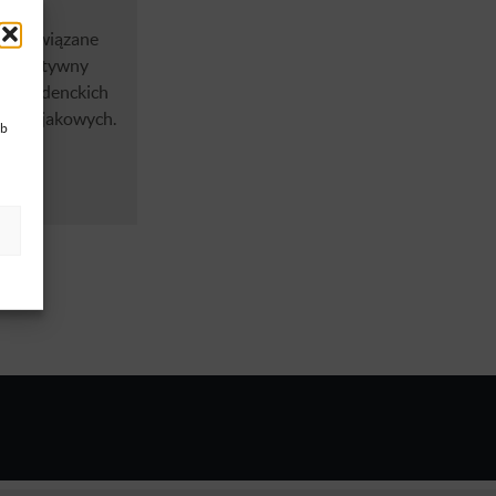
j z 8
kty związane
ymi. Aktywny
ch studenckich
ów kajakowych.
ub