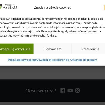
iorczości. Właściciel i Prezes Zarządu w Grupie Księgowej złożone
Zgoda na użycie cookies
lizowanych przedsiębiorstw. W ramach doradztwa prowadzi proje
analizą biznesową, optymalizacją podatkową i audytami podatkow
 zapewnić jak najlepsze wrażenia, korzystamy z technologii, takich jak pliki cookie, do
k dyskusji podatkowych i gospodarczych na "GoldenLine”. W czasa
echowywania i/lub uzyskiwania dostępu do informacji o urządzeniu. Zgoda na te
KT OECONOMICUS – jednego z największych warszawskich klub
hnologie pozwoli nam przetwarzać dane, takie jak zachowanie podczas przeglądania l
kalne identyfikatory na tej stronie. Brak wyrażenia zgody lub wycofanie zgody może
korzystnie wpłynąć na niektóre cechy i funkcje.
się więcej
Akceptuję wszystkie
Odmawiam
Preferencje
Polityka plików cookies
Oświadczenie o ochronie prywatności
Impressum
Obserwuj nas!