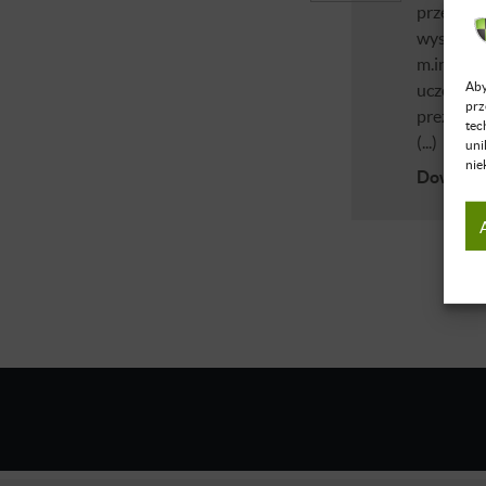
przedsięb
wyspecja
m.in. z 
Aby
uczestni
prz
prezes A
tec
(...)
uni
nie
Dowiedz 