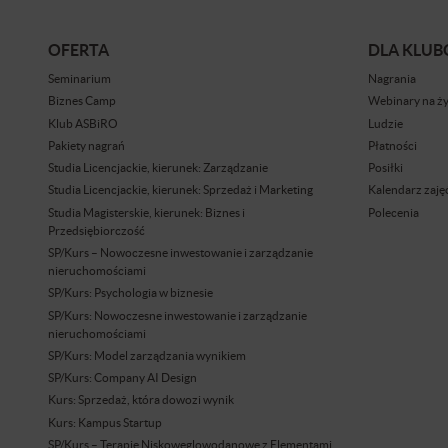
OFERTA
DLA KLU
Seminarium
Nagrania
Biznes Camp
Webinary na ż
Klub ASBiRO
Ludzie
Pakiety nagrań
Płatności
Studia Licencjackie, kierunek: Zarządzanie
Posiłki
Studia Licencjackie, kierunek: Sprzedaż i Marketing
Kalendarz zaję
Studia Magisterskie, kierunek: Biznes i
Polecenia
Przedsiębiorczość
SP/Kurs – Nowoczesne inwestowanie i zarządzanie
nieruchomościami
SP/Kurs: Psychologia w biznesie
SP/Kurs: Nowoczesne inwestowanie i zarządzanie
nieruchomościami
SP/Kurs: Model zarządzania wynikiem
SP/Kurs: Company AI Design
Kurs: Sprzedaż, która dowozi wynik
Kurs: Kampus Startup
SP/Kurs – Terapie Niskoweglowodanowe z Elementami