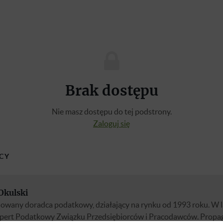
Brak dostępu
Nie masz dostępu do tej podstrony.
Zaloguj się
CY
Okulski
nowany doradca podatkowy, działający na rynku od 1993 roku. W 
pert Podatkowy Związku Przedsiębiorców i Pracodawców. Propa