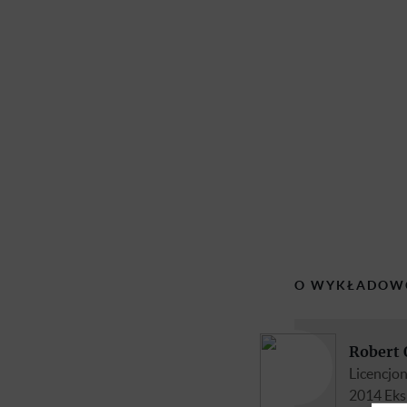
O WYKŁADOW
Robert 
Licencjo
2014 Eks