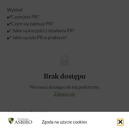
Wykład
✔️Czym jest PR?
✔️Czym się zajmuje PR?
✔️ Jakie są korzyści z działania PR?
✔️ Jakie są cele PR w praktyce?
Brak dostępu
Nie masz dostępu do tej podstrony.
Zaloguj się
O WYKŁADOWCY
Zgoda na użycie cookies