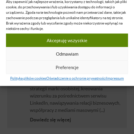
Bartłomiej Machnik
Aby zapewnić jak najlepsze wrażenia, korzystamy z technologii, takich jak pliki
cookie, do przechowywania i/lub uzyskiwania dostępu do informacji o
Doradca wizerunkowy kadry C-Level w
urządzeniu. Zgoda na te technologie pozwoli nam przetwarzać dane, takie jak
obszarze boss brandingu, wykładowca
zachowanie podczas przeglądania lub unikalne identyfikatory na tej stronie.
akademicki i badacz, prowadzący „Twój
Brak wyrażenia zgody lub wycofanie zgody może niekorzystnie wpłynąć na
niektóre cechy i funkcje.
Branding” w TV Biznes24 oraz komentator w
środkach masowego przekazu. Doktor nauk
Akceptuję wszystkie
społecznych (specjalność marketing oraz
media społecznościowe). Absolwent studiów
Odmawiam
MBA w obszarze przywództwa i coachingu
oraz studiów podyplomowych z zakresu
Preferencje
administracji publicznej. Wspiera kadrę
Polityka plików cookies
Oświadczenie o ochronie prywatności
Impressum
menadżerską w obszarach: ustalania
strategii marki osobistej, kreowania
wizerunku za pośrednictwem serwisu
LinkedIn, nawiązywania relacji biznesowych,
współpracy z mediami masowymi (...)
Dowiedz się więcej