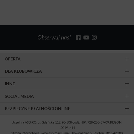
Obserwuj nas!
OFERTA
DLA KLUBOWICZA
INNE
SOCIAL MEDIA
BEZPIECZNE PŁATNOŚCI ONLINE
Uczelnia ASBiRO, ul. Gdańska 112, 90-508 Łódź, NIP: 728-268-57-09, REGON:
100491414
Strona internetowa: www.asbiro.pl E-mail: bok@asbiro.pl Telefon: 781 542 288