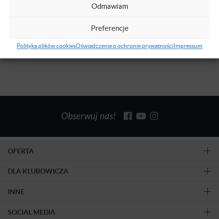
libertarianizmie. Współpracownik Instytutu
Odmawiam
Misesa (współ-redaktor mises.pl)
Preferencje
Dowiedz się więcej
Polityka plików cookies
Oświadczenie o ochronie prywatności
Impressum
Obserwuj nas!
OFERTA
DLA KLUBOWICZA
INNE
SOCIAL MEDIA