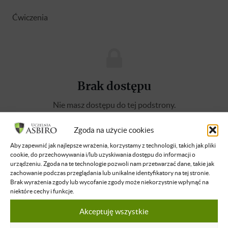
Ćwiczenia
Brak dostępu
Nie masz dostępu do tej podstrony.
Zaloguj się
Zgoda na użycie cookies
Aby zapewnić jak najlepsze wrażenia, korzystamy z technologii, takich jak pliki
O WYKŁADOWCY
cookie, do przechowywania i/lub uzyskiwania dostępu do informacji o
urządzeniu. Zgoda na te technologie pozwoli nam przetwarzać dane, takie jak
zachowanie podczas przeglądania lub unikalne identyfikatory na tej stronie.
Jakub Juszczak
Brak wyrażenia zgody lub wycofanie zgody może niekorzystnie wpłynąć na
niektóre cechy i funkcje.
Jakub Juszczak jest doktorem nauk
prawnych. W swoich badaniach skupia się na
Akceptuję wszystkie
austriackiej szkole ekonomii oraz