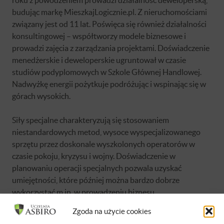
budując markę MieszkajLogicznie.pl. Z nieruchomościami
związany jest od 11 lat. Poświęca się również działalności
konsultingowej – współtworzy modele biznesowe i
prowadzi zajęcia z zarządzania projektami. Doświadczenie
menedżerskie i deweloperskie ugruntował w czasie
studiów podyplomowych w Szkole Głównej Handlowej.
Nadwyżkę energii pożytkuje podróżując i wspinając się w
górach wysokich.
Siły specjalne charakteryzują się stosowaniem
niestandardowych metod, wysoce wyspecjalizowanego
sprzętu przez doskonale wyszkolonych operatorów w
czasie pokoju, kryzysu i wojny. Doświadczenie w
planowaniu operacji specjalnych pozwala uzyskać
umiejętności, które później można bardzo dobrze
wykorzystać m.in. w prowadzeniu biznesu.
Zgoda na użycie cookies
Wskazówki, które warto wykorzystać w biznesie: