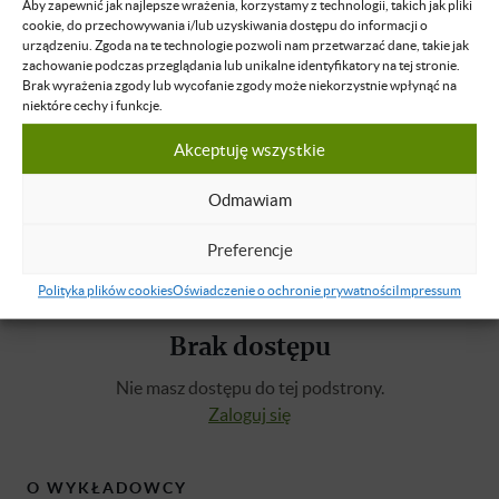
• Wybierając ludzi do zespołu warto pamiętać o
Aby zapewnić jak najlepsze wrażenia, korzystamy z technologii, takich jak pliki
cookie, do przechowywania i/lub uzyskiwania dostępu do informacji o
różnorodności charakterów.
urządzeniu. Zgoda na te technologie pozwoli nam przetwarzać dane, takie jak
• Efekt synergii ma bardzo duże znaczenie.
zachowanie podczas przeglądania lub unikalne identyfikatory na tej stronie.
• Jasno sprecyzowane cel to klucz do dobrego zarządzania
Brak wyrażenia zgody lub wycofanie zgody może niekorzystnie wpłynąć na
niektóre cechy i funkcje.
firmą.
• Zastosowanie macierzy Eisenhowera ( podział na rzeczy
Akceptuję wszystkie
ważne i pilne) pozwoli mądrze gospodarować czasem i
uniknąć sytuacji kryzysowych.
Odmawiam
Preferencje
Polityka plików cookies
Oświadczenie o ochronie prywatności
Impressum
Brak dostępu
Nie masz dostępu do tej podstrony.
Zaloguj się
O WYKŁADOWCY