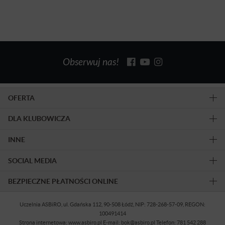
Obserwuj nas!
OFERTA
DLA KLUBOWICZA
INNE
SOCIAL MEDIA
BEZPIECZNE PŁATNOŚCI ONLINE
Uczelnia ASBiRO, ul. Gdańska 112, 90-508 Łódź, NIP: 728-268-57-09, REGON:
100491414
Strona internetowa: www.asbiro.pl E-mail: bok@asbiro.pl Telefon: 781 542 288