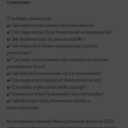
O NAGRANIU
Z wykładu dowiesz się:
✔️ Jak wykorzystać zasoby, które posiadamy?
✔️ Od czego zacząć chcąc inwestować w deweloperkę?
✔️ Jak dobierać ludzi do zespołu/spółki ?
✔️ Jak ważny jest balans między pracą a życiem
prywatnym?
✔️ Czy jasno sprecyzowane cele są ważne w dobrym
prowadzeniu firmy?
✔️ Jak dobrze komunikować się z pracownikami?
✔️ Czy mapa myśli zwiększać efektywność pracy?
✔️ Czy warto wykorzystać efekt synergii?
✔️ Lepszy jest zespół jednorodny czy różnorodny?
✔️ Jakie korzyści daje planowanie działań z
wyprzedzeniem.
Na te pytania odpowie Mariusz Krawiec, który od 2015
roku z powodzeniem prowadzi działalność deweloperską,