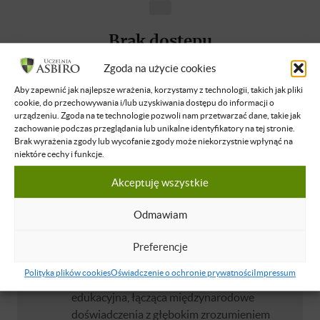
Brak dostępu
Nie masz dostępu do tej podstrony.
Zgoda na użycie cookies
Zaloguj się
Aby zapewnić jak najlepsze wrażenia, korzystamy z technologii, takich jak pliki
cookie, do przechowywania i/lub uzyskiwania dostępu do informacji o
urządzeniu. Zgoda na te technologie pozwoli nam przetwarzać dane, takie jak
zachowanie podczas przeglądania lub unikalne identyfikatory na tej stronie.
O WYKŁADOWCY
Brak wyrażenia zgody lub wycofanie zgody może niekorzystnie wpłynąć na
niektóre cechy i funkcje.
Angelika M. Talaga
Akceptuję wszystkie
Przedsiębiorca. Ekspertka w dziedzinie
edukacji alternatywnej i rozwoju
Odmawiam
intelektualnego dzieci, z misją by na całym
świecie potencjał, z jakim rodzą się dzieci,
Preferencje
spotykał się z możliwościami, jakie mogą
Polityka plików cookies
Oświadczenie o ochronie prywatności
Impressum
zapewnić im tylko dorośli. Jej ścieżka
edukacyjna, łącząca międzynarodowe
doświadczenia z głębokim zrozumieniem