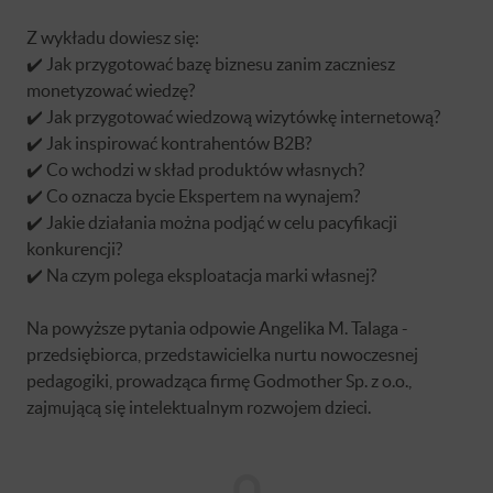
Z wykładu dowiesz się:
✔️ Jak przygotować bazę biznesu zanim zaczniesz
monetyzować wiedzę?
✔️ Jak przygotować wiedzową wizytówkę internetową?
✔️ Jak inspirować kontrahentów B2B?
✔️ Co wchodzi w skład produktów własnych?
✔️ Co oznacza bycie Ekspertem na wynajem?
✔️ Jakie działania można podjąć w celu pacyfikacji
konkurencji?
✔️ Na czym polega eksploatacja marki własnej?
Na powyższe pytania odpowie Angelika M. Talaga -
przedsiębiorca, przedstawicielka nurtu nowoczesnej
pedagogiki, prowadząca firmę Godmother Sp. z o.o.,
zajmującą się intelektualnym rozwojem dzieci.