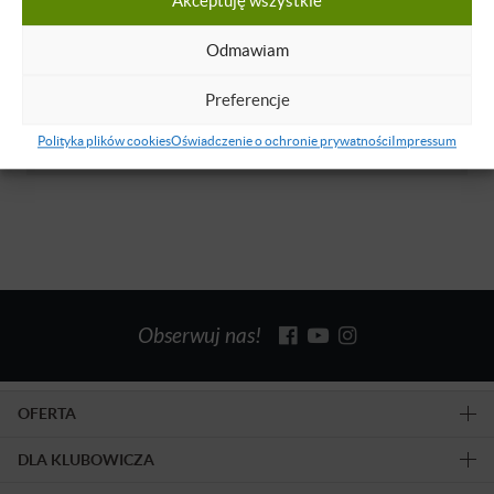
Akceptuję wszystkie
Dowiedz się więcej
Odmawiam
Szymon Węsierski
Preferencje
Dowiedz się więcej
Polityka plików cookies
Oświadczenie o ochronie prywatności
Impressum
Obserwuj nas!
OFERTA
DLA KLUBOWICZA