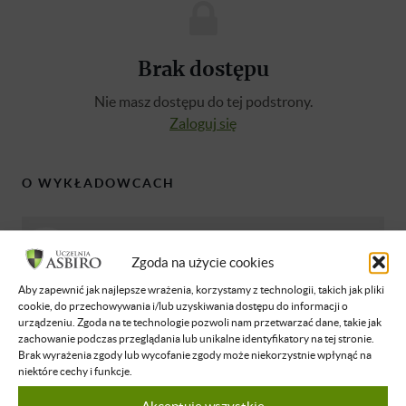
Brak dostępu
Nie masz dostępu do tej podstrony.
Zaloguj się
O WYKŁADOWCACH
Dawid Bojahr
Zgoda na użycie cookies
Przedsiębiorca i co-founder Agencji
Kreatywnej EFEKT. Pasjonat możliwości
Aby zapewnić jak najlepsze wrażenia, korzystamy z technologii, takich jak pliki
jakie daje Afrykański rynek. Wychowanek
cookie, do przechowywania i/lub uzyskiwania dostępu do informacji o
urządzeniu. Zgoda na te technologie pozwoli nam przetwarzać dane, takie jak
ASBIRO jak również wolontariusz ASBIRO
zachowanie podczas przeglądania lub unikalne identyfikatory na tej stronie.
Foundation. Uwielbiam tworzyć nowe rzeczy
Brak wyrażenia zgody lub wycofanie zgody może niekorzystnie wpłynąć na
i widzieć jak dzięki zespołowi właściwych
niektóre cechy i funkcje.
ludzi zaczynają działać.