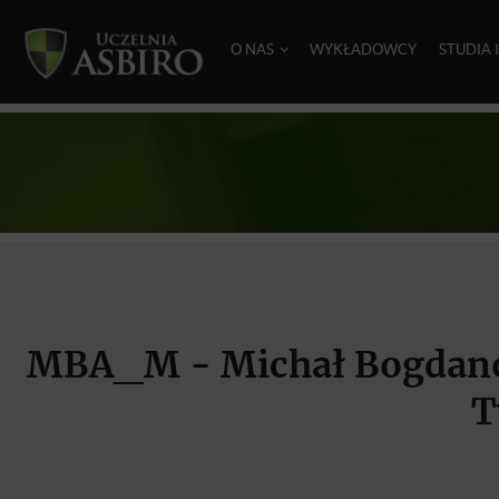
O NAS
WYKŁADOWCY
STUDIA 
MBA_M - Michał Bogdanowi
T