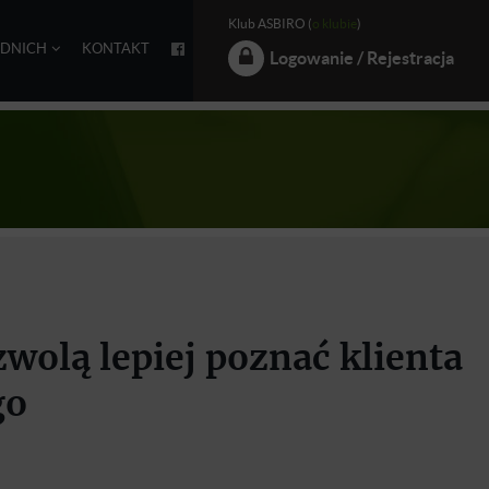
Klub ASBIRO (
o klubie
)
EDNICH
KONTAKT
Logowanie / Rejestracja
olą lepiej poznać klienta
go