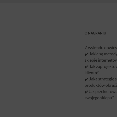
O NAGRANIU
Z wykładu dowiesz
✔️ Jakie są metod
sklepie internet
✔️ Jak zaprojekt
klienta?
✔️ Jaką strategię
produktów obrać
✔️Jak przekierowa
swojego sklepu?