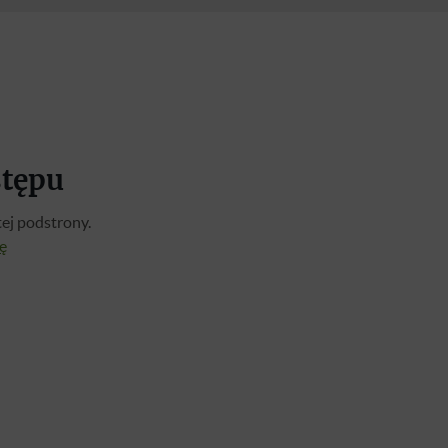
stępu
ej podstrony.
ię