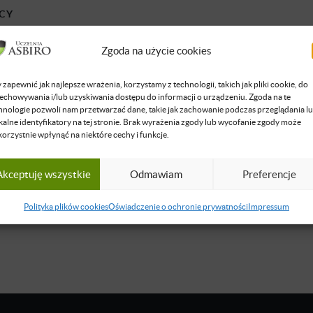
CY
Zgoda na użycie cookies
 Bogdanowicz
. Entuzjasta przedsiębiorczego podejścia do życia od najmłodszych l
 zapewnić jak najlepsze wrażenia, korzystamy z technologii, takich jak pliki cookie, do
związany od 2002 roku. Założyciel firmy Global Flowers Ltd dzia
echowywania i/lub uzyskiwania dostępu do informacji o urządzeniu. Zgoda na te
hnologie pozwoli nam przetwarzać dane, takie jak zachowanie podczas przeglądania l
rodowym. Obecnie pomaga wdrażać automatyzacje i AI w przeds
kalne identyfikatory na tej stronie. Brak wyrażenia zgody lub wycofanie zgody może
jące produktywność. Prywatnie niepoprawny optymista, fan mocny
korzystnie wpłynąć na niektóre cechy i funkcje.
iego humoru.
się więcej
Akceptuję wszystkie
Odmawiam
Preferencje
Polityka plików cookies
Oświadczenie o ochronie prywatności
Impressum