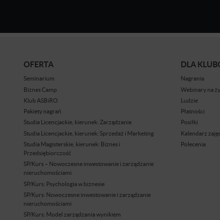
OFERTA
DLA KLU
Seminarium
Nagrania
Biznes Camp
Webinary na ż
Klub ASBiRO
Ludzie
Pakiety nagrań
Płatności
Studia Licencjackie, kierunek: Zarządzanie
Posiłki
Studia Licencjackie, kierunek: Sprzedaż i Marketing
Kalendarz zaję
Studia Magisterskie, kierunek: Biznes i
Polecenia
Przedsiębiorczość
SP/Kurs – Nowoczesne inwestowanie i zarządzanie
nieruchomościami
SP/Kurs: Psychologia w biznesie
SP/Kurs: Nowoczesne inwestowanie i zarządzanie
nieruchomościami
SP/Kurs: Model zarządzania wynikiem