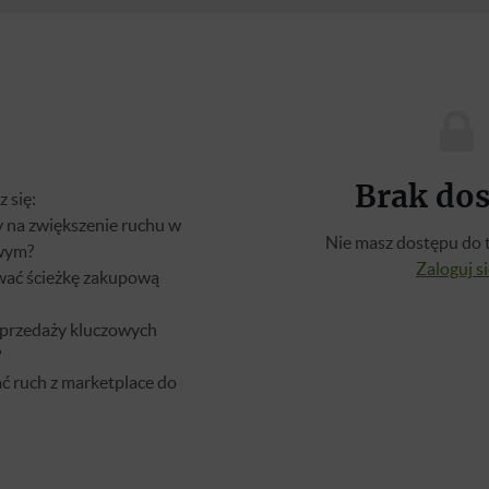
Brak do
 się:
y na zwiększenie ruchu w
Nie masz dostępu do t
owym?
Zaloguj s
ować ścieżkę zakupową
 sprzedaży kluczowych
?
ć ruch z marketplace do