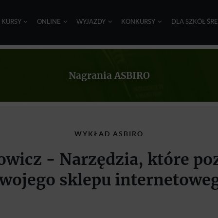
I KURSY
ONLINE
WYJAZDY
KONKURSY
DLA SZKÓŁ ŚR
Nagrania ASBIRO
WYKŁAD ASBIRO
cz - Narzędzia, które pozw
wojego sklepu internetowe