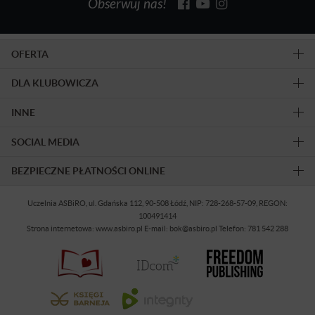
Obserwuj nas!
OFERTA
DLA KLUBOWICZA
INNE
SOCIAL MEDIA
BEZPIECZNE PŁATNOŚCI ONLINE
Uczelnia ASBiRO, ul. Gdańska 112, 90-508 Łódź, NIP: 728-268-57-09, REGON:
100491414
Strona internetowa: www.asbiro.pl E-mail: bok@asbiro.pl Telefon: 781 542 288