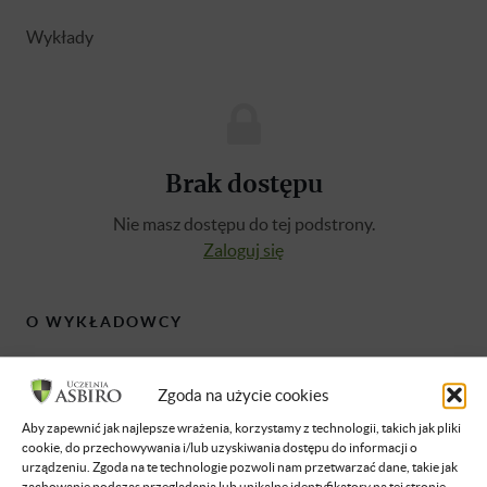
Wykłady
Brak dostępu
Nie masz dostępu do tej podstrony.
Zaloguj się
O WYKŁADOWCY
Katarzyna Puszko
Zgoda na użycie cookies
Doradca podatkowy nr 14524 oraz
Aby zapewnić jak najlepsze wrażenia, korzystamy z technologii, takich jak pliki
najmłodsza księgowa w Polsce. Certyfikat
cookie, do przechowywania i/lub uzyskiwania dostępu do informacji o
księgowy numer 51789/2011 uzyskałam w
urządzeniu. Zgoda na te technologie pozwoli nam przetwarzać dane, takie jak