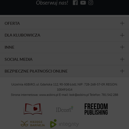
Obserwuj nas!
OFERTA
DLA KLUBOWICZA
INNE
SOCIAL MEDIA
BEZPIECZNE PŁATNOŚCI ONLINE
Uczelnia ASBiRO, ul. Gdańska 112, 90-508 Łódź, NIP: 728-268-57-09, REGON:
100491414
Strona internetowa: www.asbiro.pl E-mail: bok@asbiro.pl Telefon: 781 542 288